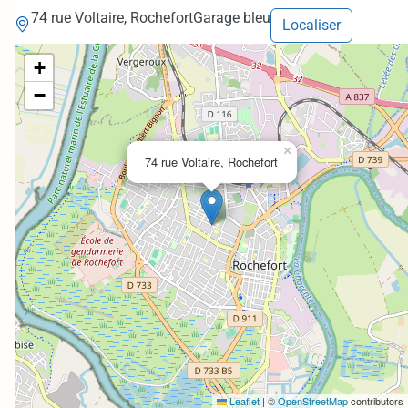
74 rue Voltaire, Rochefort
Garage bleu
Localiser
+
−
×
74 rue Voltaire, Rochefort
Leaflet
|
©
OpenStreetMap
contributors