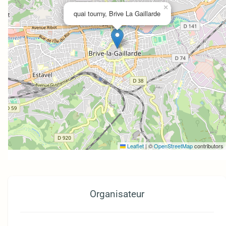
×
quai tourny, Brive La Gaillarde
Leaflet
|
©
OpenStreetMap
contributors
Organisateur