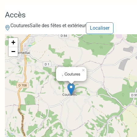
Accès
Coutures
Salle des fêtes et extérieur
Localiser
+
−
×
, Coutures