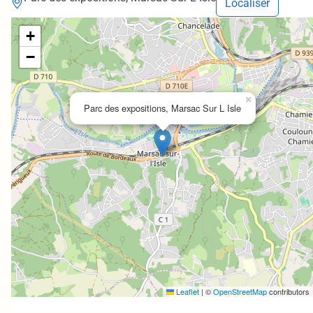
Localiser
+
−
×
Parc des expositions, Marsac Sur L Isle
Leaflet
|
©
OpenStreetMap
contributors