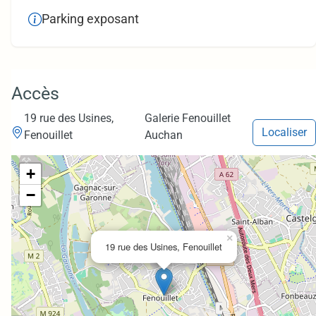
Parking exposant
Accès
19 rue des Usines,
Galerie Fenouillet
Localiser
Fenouillet
Auchan
+
−
×
19 rue des Usines, Fenouillet