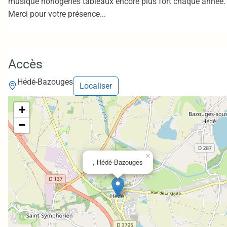
musique horlogeries tableaux encore plus fort chaque année.
Merci pour votre présence...
Accès
Hédé-Bazouges
Localiser
+
−
×
, Hédé-Bazouges