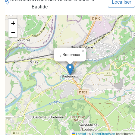
Localiser
Bastide
+
−
×
, Bretenoux
Leaflet
|
©
OpenStreetMap
contributors