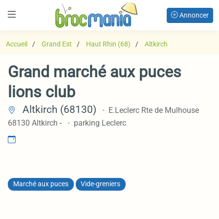
Annoncer
Accueil
Grand Est
Haut Rhin (68)
Altkirch
Grand marché aux puces
lions club
Altkirch (68130)
E.Leclerc Rte de Mulhouse
68130 Altkirch
-
parking Leclerc
Marché aux puces
Vide-greniers