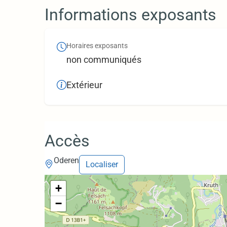
Informations exposants
Horaires exposants
non communiqués
Extérieur
Accès
Oderen
Localiser
+
−