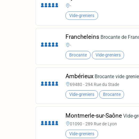
-
Vide-greniers
Francheleins
Brocante de Fran
-
Brocante
Vide-greniers
Ambérieux
Brocante vide grenie
69480 - 294 Rue du Stade
Vide-greniers
Brocante
Montmerle-sur-Saône
Vide-gr
01090 - 289 Rue de Lyon
Vide-greniers