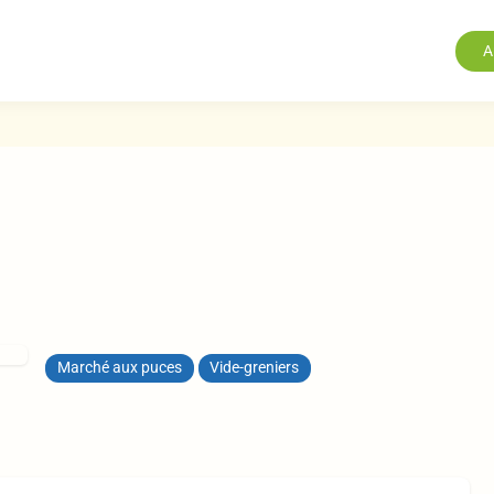
A
Marché aux puces
Vide-greniers