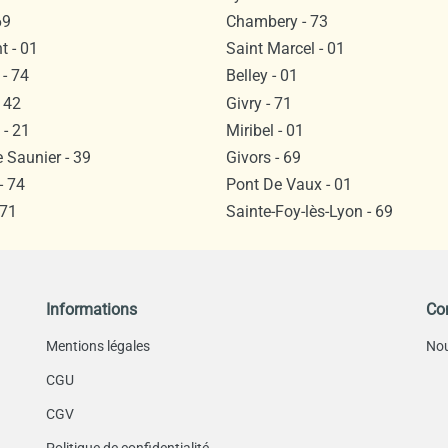
69
Chambery - 73
 - 01
Saint Marcel - 01
- 74
Belley - 01
 42
Givry - 71
- 21
Miribel - 01
 Saunier - 39
Givors - 69
- 74
Pont De Vaux - 01
 71
Sainte-Foy-lès-Lyon - 69
Informations
Co
Mentions légales
Nou
CGU
CGV
Politique de confidentialité