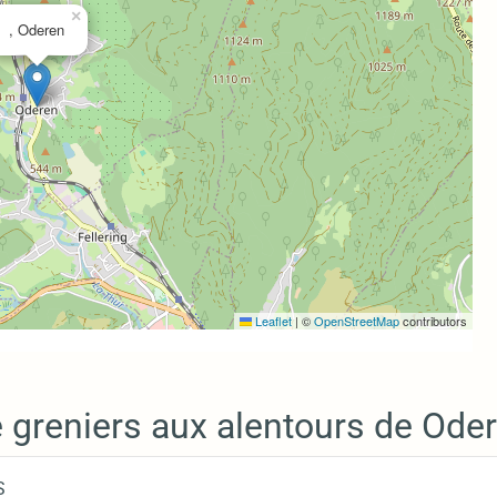
×
, Oderen
Leaflet
|
©
OpenStreetMap
contributors
 greniers aux alentours de Oder
S