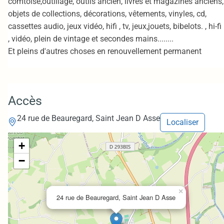
comtoise,outillage, outils ancien, livres et magazines anciens,
objets de collections, décorations, vêtements, vinyles, cd,
cassettes audio, jeux vidéo, hifi , tv, jeux,jouets, bibelots. , hi-fi
, vidéo, plein de vintage et secondes mains........
Et pleins d'autres choses en renouvellement permanent
Accès
24 rue de Beauregard, Saint Jean D Asse
Localiser
+
−
×
24 rue de Beauregard, Saint Jean D Asse