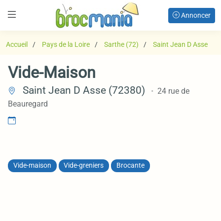
Annoncer
Accueil
Pays de la Loire
Sarthe (72)
Saint Jean D Asse
Vide-Maison
Saint Jean D Asse (72380)
24 rue de
Beauregard
Vide-maison
Vide-greniers
Brocante