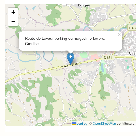
+
−
×
Route de Lavaur parking du magasin e-leclerc,
Graulhet
Leaflet
|
©
OpenStreetMap
contributors