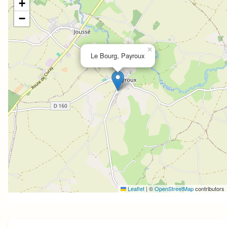
+
−
×
Le Bourg, Payroux
Leaflet
|
©
OpenStreetMap
contributors