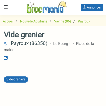
Annoncer
Accueil
Nouvelle Aquitaine
Vienne (86)
Payroux
Vide grenier
Payroux (86350)
Le Bourg
-
Place de la
mairie
Vide-greniers