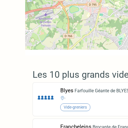
Les 10 plus grands vide
Blyes
Farfouille Géante de BLYE
-
Vide-greniers
Francheleins
Brocante de Fran