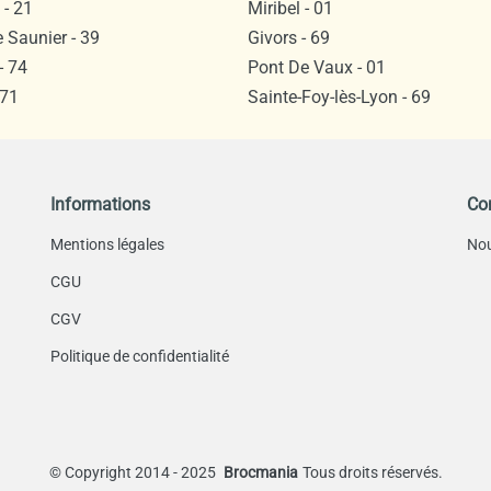
- 21
Miribel - 01
 Saunier - 39
Givors - 69
- 74
Pont De Vaux - 01
 71
Sainte-Foy-lès-Lyon - 69
Informations
Co
Mentions légales
Nou
CGU
CGV
Politique de confidentialité
©
Copyright 2014 - 2025
Brocmania
Tous droits réservés.