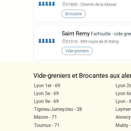
01800 - Chemin de la Masse
Brocante
Saint Remy
Farfouille - vide gre
01310 - 999 route de St Rémy
Vide-greniers
Vide-greniers et Brocantes aux ale
Lyon 1er - 69
Lyon 2e
Lyon 5e - 69
Lyon 6e
Lyon 9e - 69
Lyon - 
Tignieu-Jameyzieu - 38
Leyment
Macon - 71
Annecy 
Tournus - 71
Mably -