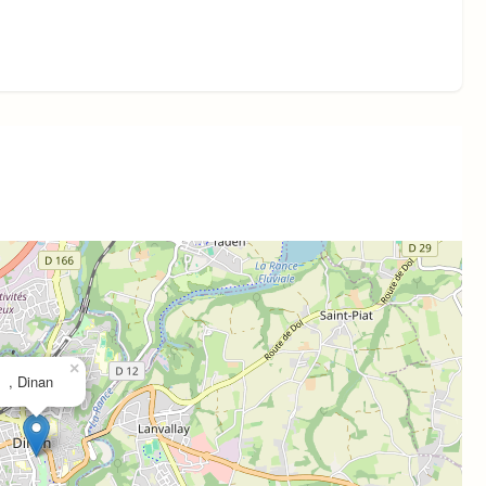
×
, Dinan