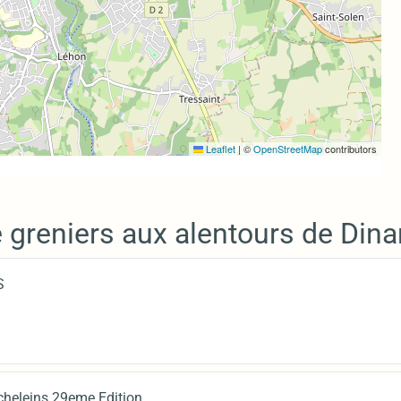
Leaflet
|
©
OpenStreetMap
contributors
 greniers aux alentours de Dina
S
cheleins 29eme Edition