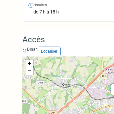
Horaires
de 7 h à 18 h
Accès
Dinan
Localiser
+
−