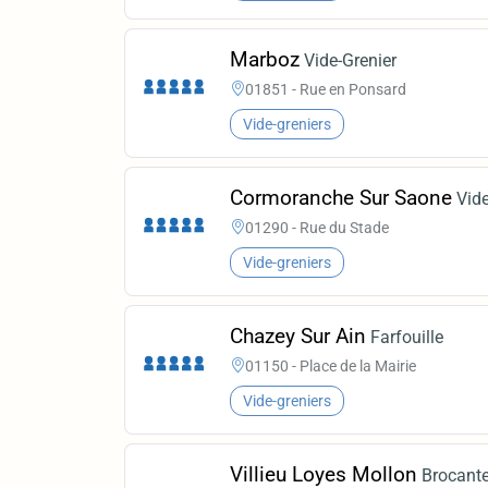
Marboz
Vide-Grenier
01851 - Rue en Ponsard
Vide-greniers
Cormoranche Sur Saone
Vide
01290 - Rue du Stade
Vide-greniers
Chazey Sur Ain
Farfouille
01150 - Place de la Mairie
Vide-greniers
Villieu Loyes Mollon
Brocante