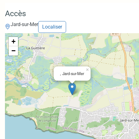
Accès
Jard-sur-Mer
Localiser
+
−
×
, Jard-sur-Mer