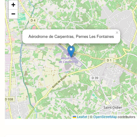
+
−
×
Aérodrome de Carpentras, Pernes Les Fontaines
Leaflet
|
©
OpenStreetMap
contributors