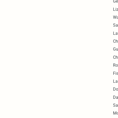
Ge
Li
Wa
Sa
La
Ch
Gu
Ch
Ro
Fi
La
Do
Da
Sa
Mo