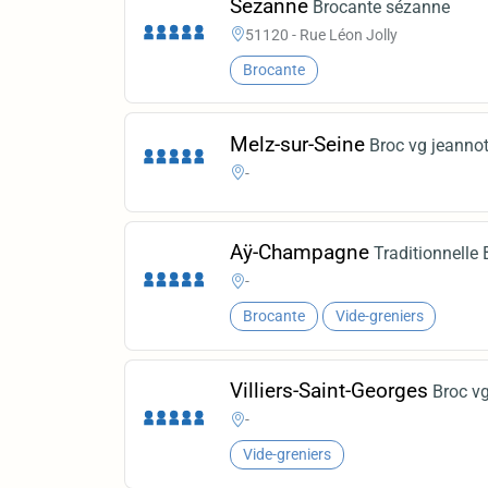
Sezanne
Brocante sézanne
51120 - Rue Léon Jolly
Brocante
Melz-sur-Seine
Broc vg jeanno
-
Aÿ-Champagne
Traditionnelle
-
Brocante
Vide-greniers
Villiers-Saint-Georges
Broc v
-
Vide-greniers