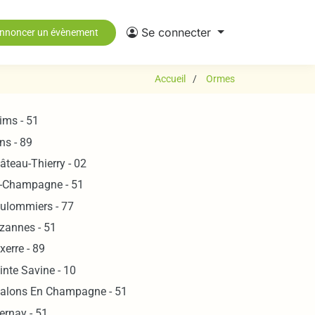
Se connecter
nnoncer un évènement
Accueil
Ormes
ims - 51
ns - 89
âteau-Thierry - 02
-Champagne - 51
ulommiers - 77
zannes - 51
xerre - 89
inte Savine - 10
alons En Champagne - 51
ernay - 51