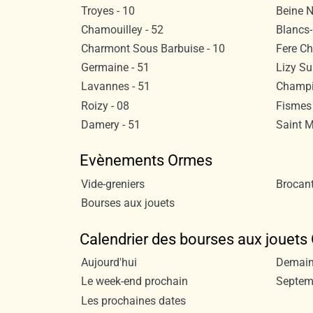
Troyes - 10
Beine N
Chamouilley - 52
Blancs-
Charmont Sous Barbuise - 10
Fere C
Germaine - 51
Lizy Su
Lavannes - 51
Champi
Roizy - 08
Fismes 
Damery - 51
Saint 
Evènements Ormes
Vide-greniers
Brocan
Bourses aux jouets
Calendrier des bourses aux jouet
Aujourd'hui
Demai
Le week-end prochain
Septem
Les prochaines dates