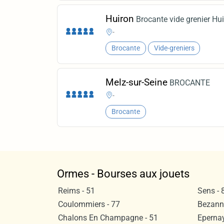
Huiron
Brocante vide grenier Hu
-
Brocante
Vide-greniers
Melz-sur-Seine
BROCANTE
-
Brocante
Ormes - Bourses aux jouets
Reims - 51
Sens - 
Coulommiers - 77
Bezanne
Chalons En Champagne - 51
Epernay