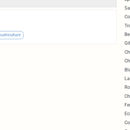
Sa
Co
Tr
Be
puériculture
Gi
Ch
Ch
Bl
La
Ro
Ch
Fe
Ec
Co