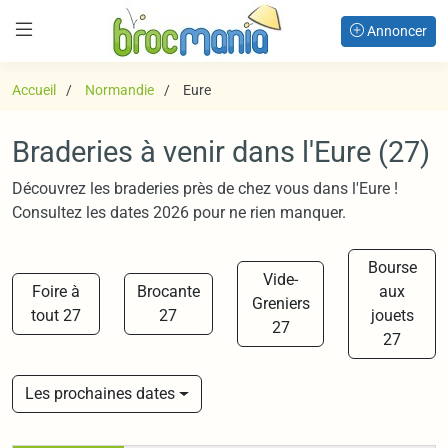
Annoncer
Accueil
Normandie
Eure
Braderies à venir dans l'Eure (27)
Découvrez les braderies près de chez vous dans l'Eure !
Consultez les dates 2026 pour ne rien manquer.
Bourse
Vide-
Foire à
Brocante
aux
Greniers
tout 27
27
jouets
27
27
Les prochaines dates