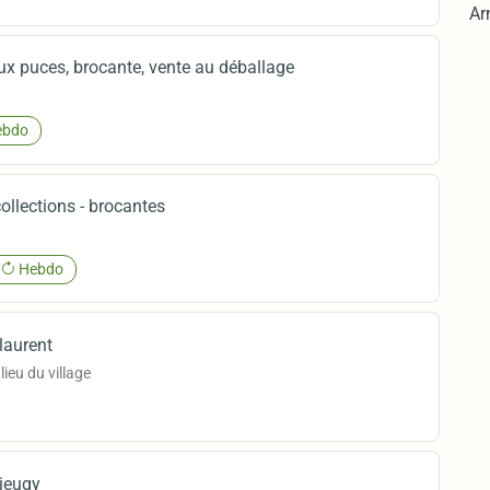
Ar
ux puces, brocante, vente au déballage
bdo
ollections - brocantes
Hebdo
 laurent
lieu du village
Vieugy