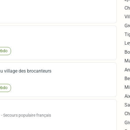
Ch
Vi
Gr
Ti
Le
bdo
Bo
Ma
An
u village des brocanteurs
Be
Mi
bdo
Ai
Sa
Ch
 - Secours populaire français
Gi