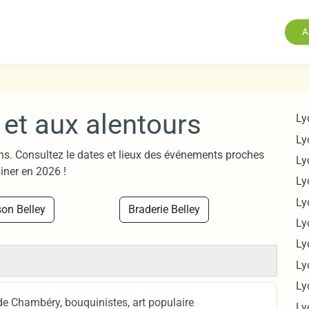
A
 et aux alentours
Ly
Ly
ns. Consultez le dates et lieux des événements proches
Ly
iner en 2026 !
Ly
Ly
on Belley
Braderie Belley
Ly
Ly
Ly
Ly
e Chambéry, bouquinistes, art populaire
Ly