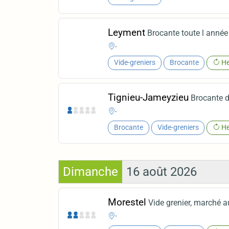
Leyment
Brocante toute l année
-
Vide-greniers
Brocante
He
Tignieu-Jameyzieu
Brocante d
-
Brocante
Vide-greniers
He
Dimanche
16 août 2026
Morestel
Vide grenier, marché a
-