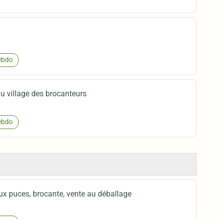
bdo
u village des brocanteurs
bdo
ux puces, brocante, vente au déballage