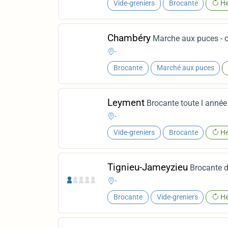
Vide-greniers
Brocante
He
Chambéry
Marche aux puces - c
-
Brocante
Marché aux puces
Leyment
Brocante toute l année
-
Vide-greniers
Brocante
He
Tignieu-Jameyzieu
Brocante d
-
Brocante
Vide-greniers
He