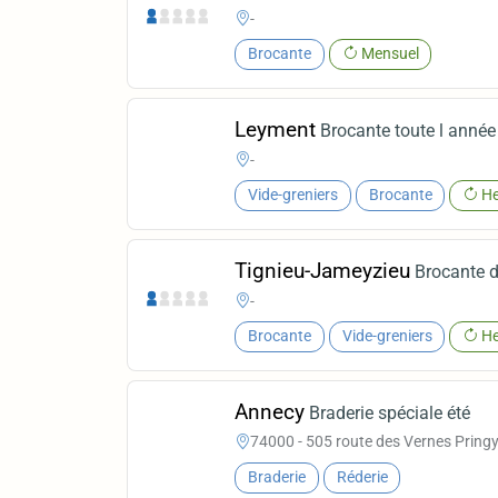
-
Brocante
Mensuel
Leyment
Brocante toute l année
-
Vide-greniers
Brocante
He
Tignieu-Jameyzieu
Brocante d
-
Brocante
Vide-greniers
He
Annecy
Braderie spéciale été
74000 - 505 route des Vernes Pringy
Braderie
Réderie