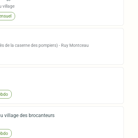
 village
nsuel
près de la caserne des pompiers) - Ruy Montceau
bdo
u village des brocanteurs
bdo