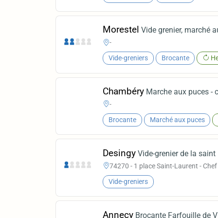
Morestel
Vide grenier, marché a
-
Vide-greniers
Brocante
He
Chambéry
Marche aux puces - c
-
Brocante
Marché aux puces
Desingy
Vide-grenier de la saint
74270 - 1 place Saint-Laurent - Chef 
Vide-greniers
Annecy
Brocante Farfouille de 