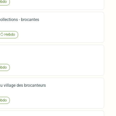
bdo
ollections - brocantes
Hebdo
bdo
u village des brocanteurs
bdo