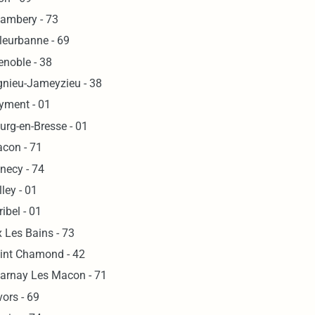
ambery - 73
lleurbanne - 69
enoble - 38
gnieu-Jameyzieu - 38
yment - 01
urg-en-Bresse - 01
con - 71
necy - 74
lley - 01
ribel - 01
x Les Bains - 73
int Chamond - 42
arnay Les Macon - 71
vors - 69