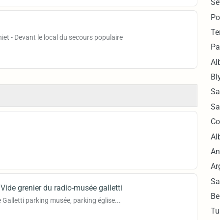
Se
Po
Te
t - Devant le local du secours populaire
Pa
Al
Bl
Sa
Sa
Co
Alb
An
Ar
Sa
Vide grenier du radio-musée galletti
Bel
 Galletti parking musée, parking église...
Tu