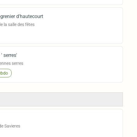
-grenier d'hautecourt
e la salle des fêtes
' serres'
iennes serres
bdo
de Savieres