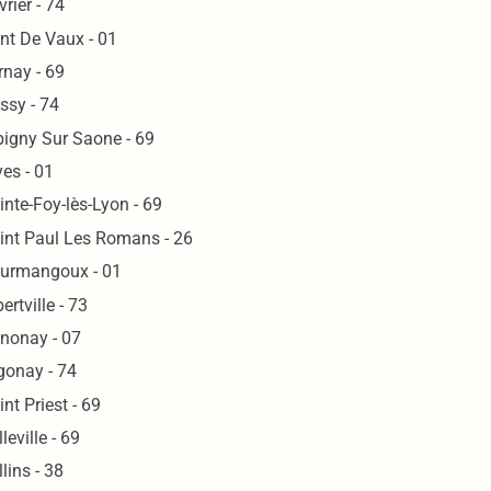
vrier - 74
nt De Vaux - 01
rnay - 69
ssy - 74
bigny Sur Saone - 69
yes - 01
inte-Foy-lès-Lyon - 69
int Paul Les Romans - 26
urmangoux - 01
ertville - 73
nonay - 07
gonay - 74
int Priest - 69
leville - 69
llins - 38