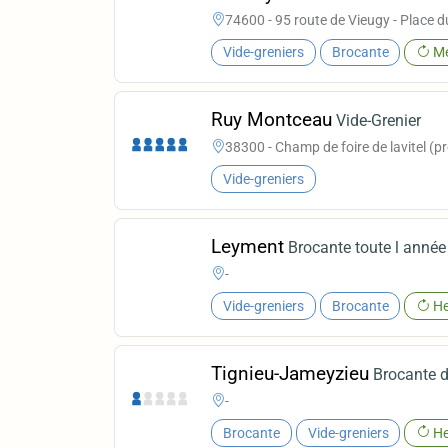
74600 - 95 route de Vieugy - Place du
Vide-greniers
Brocante
Me
Ruy Montceau
Vide-Grenier
38300 - Champ de foire de lavitel (
Vide-greniers
Leyment
Brocante toute l année
-
Vide-greniers
Brocante
He
Tignieu-Jameyzieu
Brocante d
-
Brocante
Vide-greniers
He