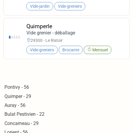
Vide-jardin
Vide-greniers
Quimperle
Vide grenier - déballage
29300 - Le Ristoir
Vide-greniers
Brocante
Mensuel
Pontivy - 56
Quimper - 29
Auray - 56
Bulat Pestivien - 22
Concarneau - 29
Lorient - 56