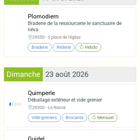
Plomodiern
Braderie de la ressourcerie le sanctuaire de
néva
29550 - 5 place de l'église
Braderie
Réderie
Hebdo
Dimanche
23 août 2026
Quimperle
Déballage extérieur et vide grenier
29300 - Le Ristoir
Vide-greniers
Brocante
Mensuel
Guidel