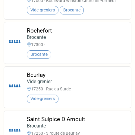
17000 - Boulevard Winston Churchill Portneuf
Vide-greniers
Brocante
Rochefort
Brocante
17300 -
Brocante
Beurlay
Vide grenier
17250 - Rue du Stade
Vide-greniers
Saint Sulpice D Arnoult
Brocante
17250 - 3 route de Beurlay