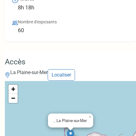
8h 18h
Nombre d'exposants
60
Accès
La Plaine-sur-Mer
Localiser
+
−
×
, La Plaine-sur-Mer