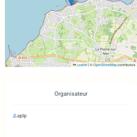
Leaflet
|
©
OpenStreetMap
contributors
Organisateur
aplp