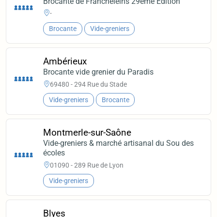
Brocante de Francheleins 29eme Edition
-
Brocante
Vide-greniers
Ambérieux
Brocante vide grenier du Paradis
69480 - 294 Rue du Stade
Vide-greniers
Brocante
Montmerle-sur-Saône
Vide-greniers & marché artisanal du Sou des
écoles
01090 - 289 Rue de Lyon
Vide-greniers
Blyes