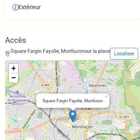
Extérieur
Accès
Square Fargin Fayolle, Montlucon
sur la place
Localiser
+
−
×
Square Fargin Fayolle, Montlucon