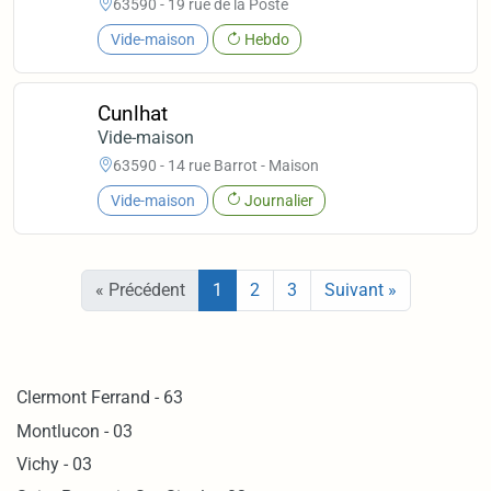
63590 - 19 rue de la Poste
Vide-maison
Hebdo
Cunlhat
Vide-maison
63590 - 14 rue Barrot - Maison
Vide-maison
Journalier
« Précédent
1
2
3
Suivant »
Clermont Ferrand - 63
Montlucon - 03
Vichy - 03