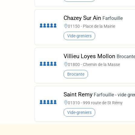
Chazey Sur Ain
Farfouille
01150 - Place de la Mairie
Vide-greniers
Villieu Loyes Mollon
Brocante
01800 - Chemin de la Masse
Brocante
Saint Remy
Farfouille - vide gre
01310 - 999 route de St Rémy
Vide-greniers