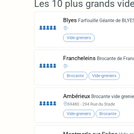
Les 10 plus grands vid
Blyes
Farfouille Géante de BLYE
-
Vide-greniers
Francheleins
Brocante de Fran
-
Brocante
Vide-greniers
Ambérieux
Brocante vide grenie
69480 - 294 Rue du Stade
Vide-greniers
Brocante