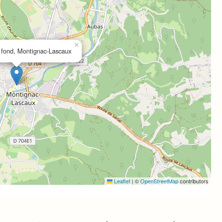
×
 fond, Montignac-Lascaux
Leaflet
|
©
OpenStreetMap
contributors