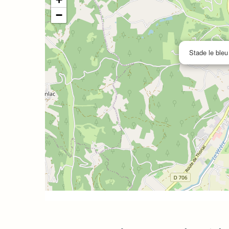
−
Stade le bleu