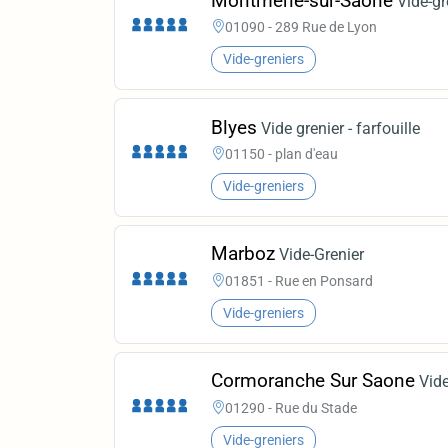
Montmerle-sur-Saône
Vide-gr
01090 - 289 Rue de Lyon
Vide-greniers
Blyes
Vide grenier - farfouille
01150 - plan d'eau
Vide-greniers
Marboz
Vide-Grenier
01851 - Rue en Ponsard
Vide-greniers
Cormoranche Sur Saone
Vide
01290 - Rue du Stade
Vide-greniers