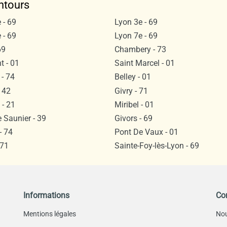
ntours
 - 69
Lyon 3e - 69
 - 69
Lyon 7e - 69
69
Chambery - 73
 - 01
Saint Marcel - 01
- 74
Belley - 01
 42
Givry - 71
- 21
Miribel - 01
 Saunier - 39
Givors - 69
- 74
Pont De Vaux - 01
 71
Sainte-Foy-lès-Lyon - 69
Informations
Co
Mentions légales
Nou