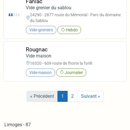
Fanlac
Vide grenier du sablou
24290 - 2877 route du Mémorial - Parc du domaine
du Sablou
Vide-greniers
Hebdo
Rougnac
Vide maison
16320 - 609 route de l'horte la forêt
Vide-maison
Journalier
« Précédent
1
2
Suivant »
Limoges - 87