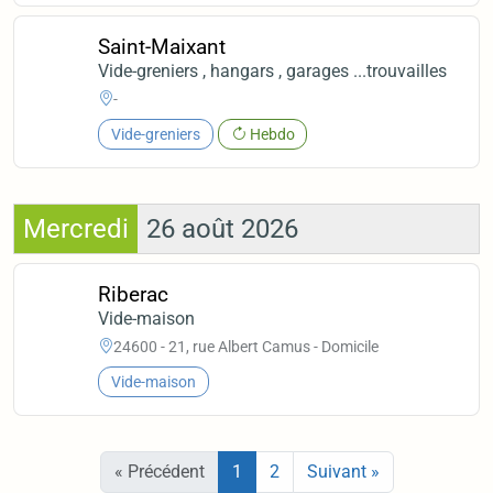
Saint-Maixant
Vide-greniers , hangars , garages ...trouvailles
-
Vide-greniers
Hebdo
Mercredi
26 août 2026
Riberac
Vide-maison
24600 - 21, rue Albert Camus - Domicile
Vide-maison
« Précédent
1
2
Suivant »