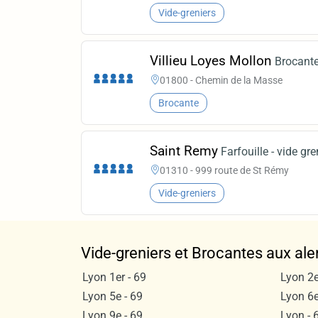
Vide-greniers
Villieu Loyes Mollon
Brocante
01800 - Chemin de la Masse
Brocante
Saint Remy
Farfouille - vide gre
01310 - 999 route de St Rémy
Vide-greniers
Vide-greniers et Brocantes aux ale
Lyon 1er - 69
Lyon 2e
Lyon 5e - 69
Lyon 6e
Lyon 9e - 69
Lyon - 