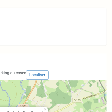
rking du cosec
Localiser
×