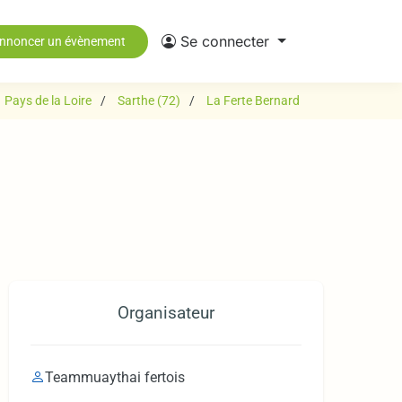
Se connecter
nnoncer un évènement
Pays de la Loire
Sarthe (72)
La Ferte Bernard
Organisateur
Teammuaythai fertois