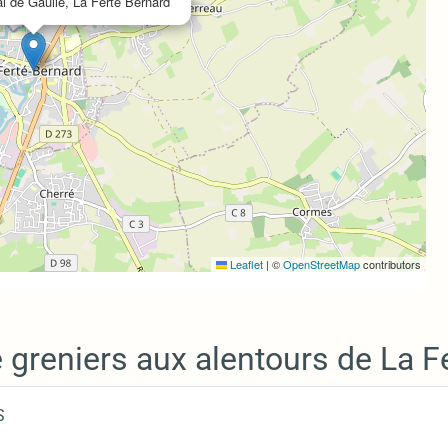
 de Gaulle, La Ferte Bernard
Leaflet
|
©
OpenStreetMap
contributors
 greniers aux alentours de La F
S