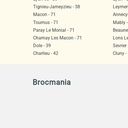
Tignieu-Jameyzieu - 38
Leyment
Macon - 71
Annecy 
Tournus - 71
Mably -
Paray Le Monial - 71
Beaune 
Charnay Les Macon - 71
Lons Le
Dole - 39
Sevrier 
Charlieu - 42
Cluny -
Brocmania