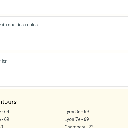
 du sou des ecoles
nier
ntours
 - 69
Lyon 3e - 69
 - 69
Lyon 7e - 69
69
Chambery - 73