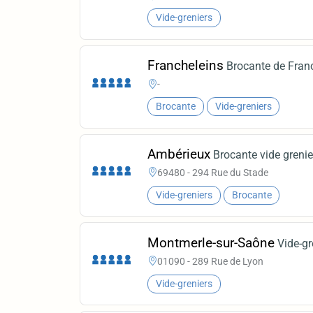
Vide-greniers
Francheleins
Brocante de Fran
-
Brocante
Vide-greniers
Ambérieux
Brocante vide grenie
69480 - 294 Rue du Stade
Vide-greniers
Brocante
Montmerle-sur-Saône
Vide-gr
01090 - 289 Rue de Lyon
Vide-greniers