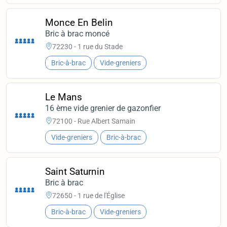
Monce En Belin
Bric à brac moncé
72230 - 1 rue du Stade
Bric-à-brac
Vide-greniers
Le Mans
16 ème vide grenier de gazonfier
72100 - Rue Albert Samain
Vide-greniers
Bric-à-brac
Saint Saturnin
Bric à brac
72650 - 1 rue de l'Église
Bric-à-brac
Vide-greniers