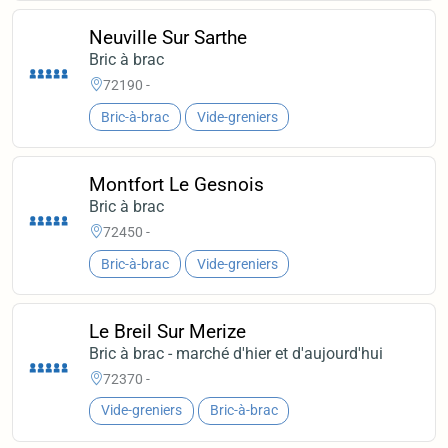
Neuville Sur Sarthe
Bric à brac
72190 -
Bric-à-brac
Vide-greniers
Montfort Le Gesnois
Bric à brac
72450 -
Bric-à-brac
Vide-greniers
Le Breil Sur Merize
Bric à brac - marché d'hier et d'aujourd'hui
72370 -
Vide-greniers
Bric-à-brac