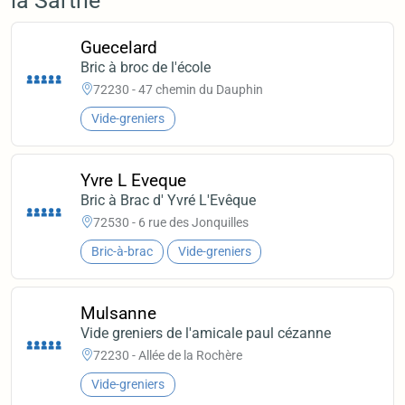
la Sarthe
Guecelard
Bric à broc de l'école
72230 - 47 chemin du Dauphin
Vide-greniers
Yvre L Eveque
Bric à Brac d' Yvré L'Evêque
72530 - 6 rue des Jonquilles
Bric-à-brac
Vide-greniers
Mulsanne
Vide greniers de l'amicale paul cézanne
72230 - Allée de la Rochère
Vide-greniers