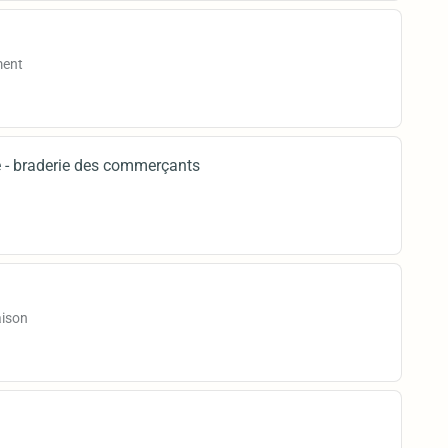
ment
te - braderie des commerçants
aison