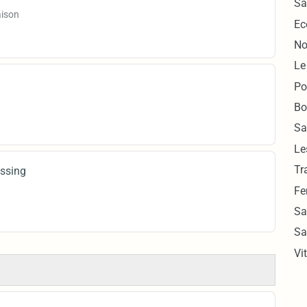
Sa
aison
Ec
No
Le
Po
n
Bo
Sa
Le
Tr
essing
Fe
Sa
Sa
Vit