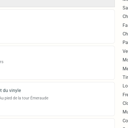
Sa
Ch
Fa
Ch
Pa
Ve
Mo
rs
Me
Ti
Lo
t du vinyle
Fr
 Au pied de la tour Émeraude
Cl
Mu
Co