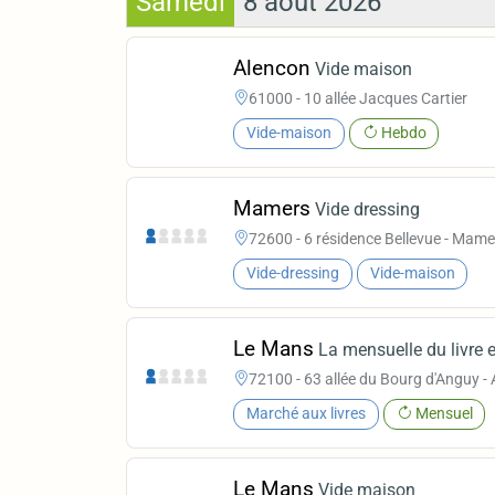
Samedi
8 août 2026
Alencon
Vide maison
61000 - 10 allée Jacques Cartier
Vide-maison
Hebdo
Mamers
Vide dressing
72600 - 6 résidence Bellevue - Mame
Vide-dressing
Vide-maison
Le Mans
La mensuelle du livre e
72100 - 63 allée du Bourg d'Anguy -
Marché aux livres
Mensuel
Le Mans
Vide maison