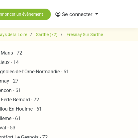
Se connecter
nnoncer un évènement
ays de la Loire
Sarthe (72)
Fresnay Sur Sarthe
 Mans - 72
sieux - 14
gnoles-de-l'Orne-Normandie - 61
rnay - 27
encon - 61
 Ferte Bernard - 72
llou En Houlme - 61
lleme - 61
val - 53
ntfort Le Gesnois - 72