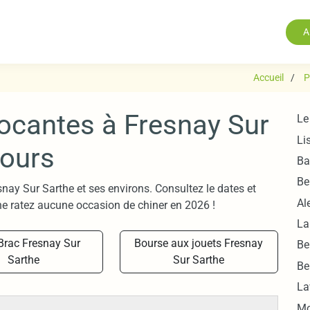
A
Accueil
P
rocantes à Fresnay Sur
Le
Li
tours
Ba
Be
snay Sur Sarthe et ses environs. Consultez le dates et
Al
e ratez aucune occasion de chiner en 2026 !
La
 Brac Fresnay Sur
Bourse aux jouets Fresnay
Be
Sarthe
Sur Sarthe
Be
La
Mo