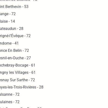
int Berthevin - 53
ange - 72
laise - 14
ateaudun - 28
rigné-l'Évêque - 72
ndome - 41
nce En Belin - 72
snil-en-Ouche - 27
nchebray-Bocage - 61
ngny les Villages - 61
esnay Sur Sarthe - 72
oyes-les-Trois-Rivières - 28
lsanne - 72
ulaines - 72