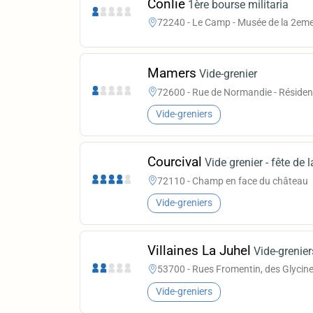
Conlie
1ère bourse militaria
72240 - Le Camp - Musée de la 2eme
Mamers
Vide-grenier
72600 - Rue de Normandie - Résiden
Vide-greniers
Courcival
Vide grenier - fête de 
72110 - Champ en face du château
Vide-greniers
Villaines La Juhel
Vide-grenier
53700 - Rues Fromentin, des Glycines 
Vide-greniers