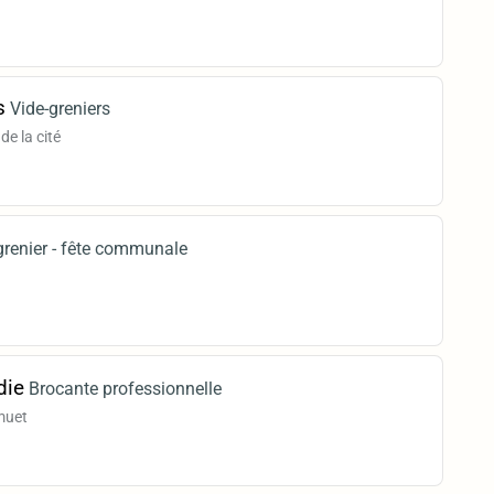
s
Vide-greniers
de la cité
grenier - fête communale
die
Brocante professionnelle
muet