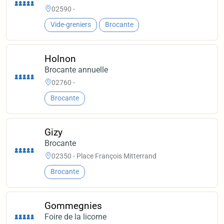
02590 -
Vide-greniers
Brocante
Holnon
Brocante annuelle
02760 -
Brocante
Gizy
Brocante
02350 - Place François Mitterrand
Brocante
Gommegnies
Foire de la licorne