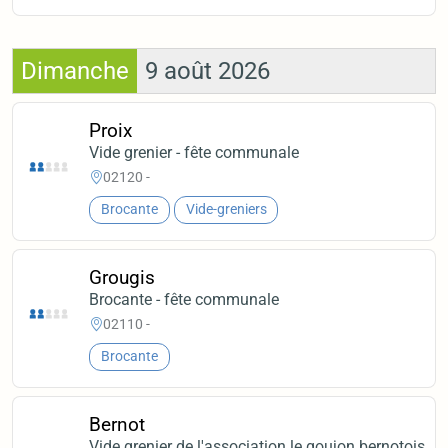
Dimanche
9 août 2026
Proix
Vide grenier - fête communale
02120 -
Brocante
Vide-greniers
Grougis
Brocante - fête communale
02110 -
Brocante
Bernot
Vide grenier de l'association le goujon bernotois