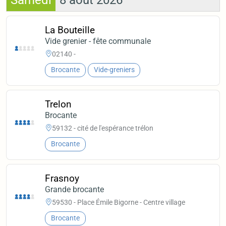
Samedi
8 août 2026
La Bouteille
Vide grenier - fête communale
02140 -
Brocante
Vide-greniers
Trelon
Brocante
59132 - cité de l'espérance trélon
Brocante
Frasnoy
Grande brocante
59530 - Place Émile Bigorne - Centre village
Brocante