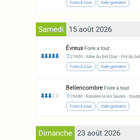
Foire à tout
Vide-greniers
Samedi
15 août 2026
Évreux
Foire a tout
27000 - Allée du Bel Ebat - Pré du be
Foire à tout
Vide-greniers
Bellencombre
Foire à tout
76680 - Résidence les Saules - Stade
Foire à tout
Vide-greniers
Dimanche
23 août 2026