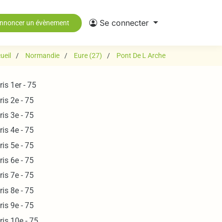
Se connecter
nnoncer un évènement
ueil
Normandie
Eure (27)
Pont De L Arche
ris 1er - 75
ris 2e - 75
ris 3e - 75
ris 4e - 75
ris 5e - 75
ris 6e - 75
ris 7e - 75
ris 8e - 75
ris 9e - 75
ris 10e - 75