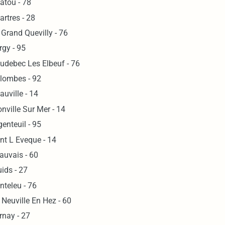
atou - 78
artres - 28
 Grand Quevilly - 76
rgy - 95
udebec Les Elbeuf - 76
lombes - 92
auville - 14
onville Sur Mer - 14
genteuil - 95
nt L Eveque - 14
auvais - 60
ids - 27
nteleu - 76
 Neuville En Hez - 60
rnay - 27