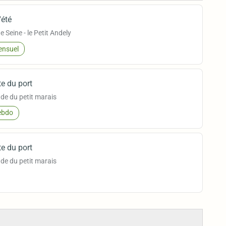
'été
e Seine - le Petit Andely
nsuel
te du port
de du petit marais
bdo
te du port
de du petit marais