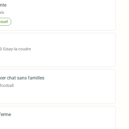
ante
ais
suel
0 Gisay-la-coudre
nier chat sans familles
football
 ferme