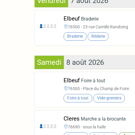
Vendredi
7 août 2026
Elbeuf
Braderie
76500 - 23 rue Camille Randoing
Braderie
Réderie
Samedi
8 août 2026
Elbeuf
Foire à tout
76500 - Place du Champ de Foire
Foire à tout
Vide-greniers
Cleres
Marche a la brocante
76690 - sous la halle