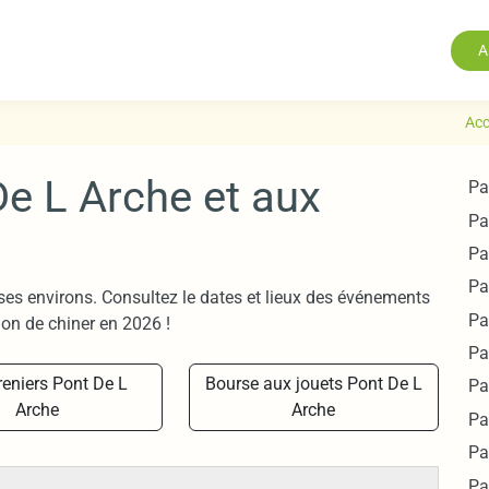
A
Acc
e L Arche et aux
Pa
Pa
Pa
Pa
ses environs. Consultez le dates et lieux des événements
Pa
on de chiner en 2026 !
Pa
reniers Pont De L
Bourse aux jouets Pont De L
Pa
Arche
Arche
Pa
Pa
Pa