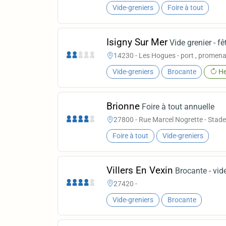
Vide-greniers
Foire à tout
Isigny Sur Mer
Vide grenier - fê
14230 - Les Hogues - port , promena
Vide-greniers
Brocante
He
Brionne
Foire à tout annuelle
27800 - Rue Marcel Nogrette - Stade
Foire à tout
Vide-greniers
Villers En Vexin
Brocante - vide
27420 -
Vide-greniers
Brocante