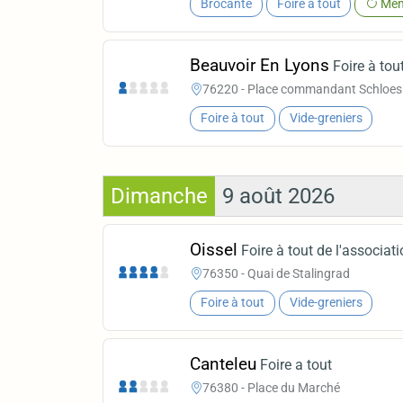
Brocante
Foire à tout
Men
Beauvoir En Lyons
Foire à tou
76220 - Place commandant Schloesi
Foire à tout
Vide-greniers
Dimanche
9 août 2026
Oissel
Foire à tout de l'associati
76350 - Quai de Stalingrad
Foire à tout
Vide-greniers
Canteleu
Foire a tout
76380 - Place du Marché