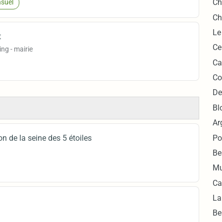
Ch
suel
Ch
Le
t
Ce
ng - mairie
Ca
Co
De
Bl
Ar
Po
on de la seine des 5 étoiles
Be
Mu
Ca
La
Be