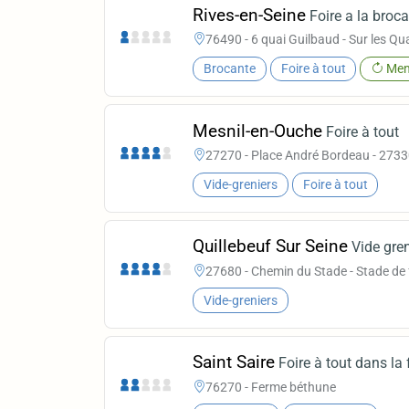
Rives-en-Seine
Foire a la broc
76490 - 6 quai Guilbaud - Sur les Qu
Brocante
Foire à tout
Men
Mesnil-en-Ouche
Foire à tout
27270 - Place André Bordeau - 2733
Vide-greniers
Foire à tout
Quillebeuf Sur Seine
Vide gre
27680 - Chemin du Stade - Stade de 
Vide-greniers
Saint Saire
Foire à tout dans la
76270 - Ferme béthune