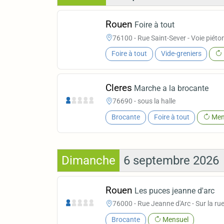
Rouen
Foire à tout
76100 - Rue Saint-Sever - Voie piéto
Foire à tout
Vide-greniers
Cleres
Marche a la brocante
76690 - sous la halle
Brocante
Foire à tout
Men
Dimanche
6 septembre 2026
Rouen
Les puces jeanne d'arc
76000 - Rue Jeanne d'Arc - Sur la rue
Brocante
Mensuel