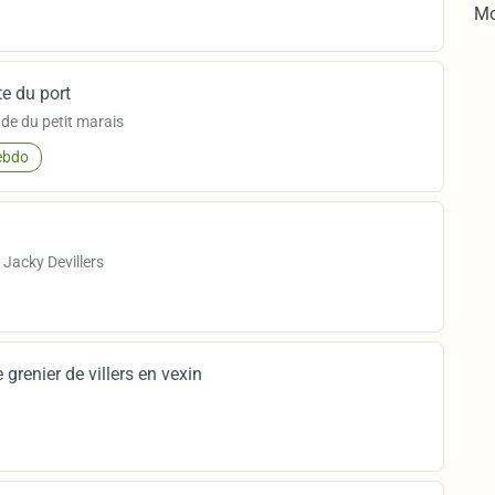
Mo
te du port
de du petit marais
bdo
 Jacky Devillers
 grenier de villers en vexin