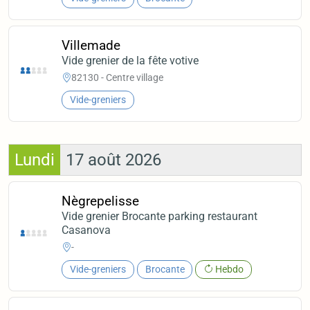
Villemade
Vide grenier de la fête votive
82130 - Centre village
Vide-greniers
Lundi
17 août 2026
Nègrepelisse
Vide grenier Brocante parking restaurant
Casanova
-
Vide-greniers
Brocante
Hebdo