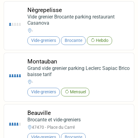
Nègrepelisse
Vide grenier Brocante parking restaurant
Casanova
-
Vide-greniers
Brocante
Hebdo
Montauban
Grand vide grenier parking Leclerc Sapiac Brico
baisse tarif
-
Vide-greniers
Mensuel
Beauville
Brocante et vide-greniers
47470 - Place du Carré
Vide-greniers
Brocante