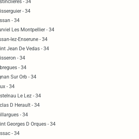
stinclieres - 34
isserguier - 34
ssan - 34
rviel Les Montpellier - 34
ssan-lez-Enserune - 34
int Jean De Vedas - 34
isseron - 34
bregues - 34
gnan Sur Orb - 34
ux - 34
stelnau Le Lez - 34
clas D Herault - 34
illargues - 34
int Georges D Orques - 34
issac - 34