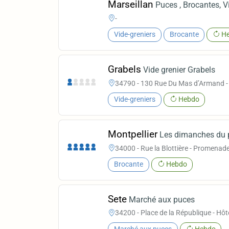
Marseillan
Puces , Brocantes, V
-
Vide-greniers
Brocante
He
Grabels
Vide grenier Grabels
34790 - 130 Rue Du Mas d’Armand - J
Vide-greniers
Hebdo
Montpellier
Les dimanches du 
34000 - Rue la Blottière - Promenad
Brocante
Hebdo
Sete
Marché aux puces
34200 - Place de la République - Hôtel