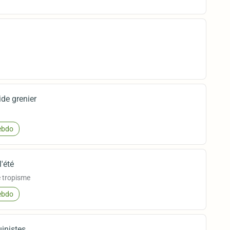
ide grenier
bdo
'été
e tropisme
bdo
inistes