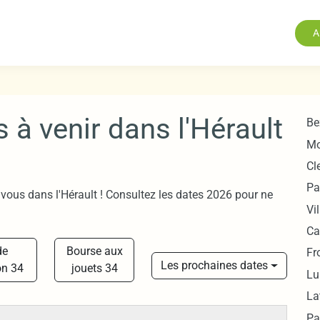
A
à venir dans l'Hérault
Be
Mo
Cl
Pa
ous dans l'Hérault ! Consultez les dates 2026 pour ne
Vi
Ca
de
Bourse aux
Fr
Les prochaines dates
n 34
jouets 34
Lu
La
Pa