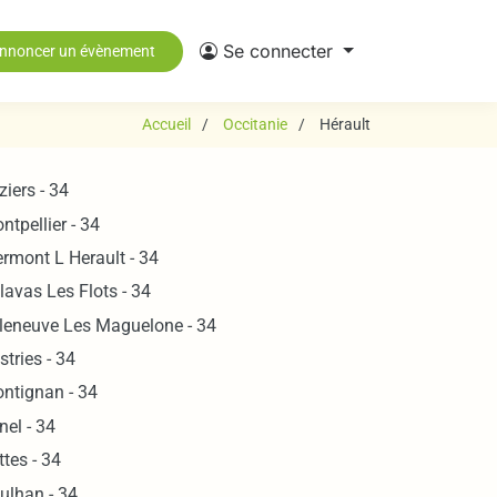
Se connecter
nnoncer un évènement
Accueil
Occitanie
Hérault
ziers - 34
ntpellier - 34
ermont L Herault - 34
lavas Les Flots - 34
lleneuve Les Maguelone - 34
stries - 34
ontignan - 34
nel - 34
ttes - 34
ulhan - 34