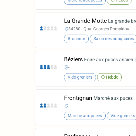
Marché aux puces
Hebdo
La Grande Motte
La grande b
34280 - Quai Georges Pompidou
Brocante
Salon des antiquaires
Béziers
Foire aux puces ancien
-
Vide-greniers
Hebdo
Frontignan
Marché aux puces
-
Marché aux puces
Vide-greniers