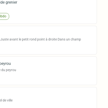
ide grenier
bdo
uste avant le petit rond point à droite Dans un champ
peyrou
e du peyrou
 de ville