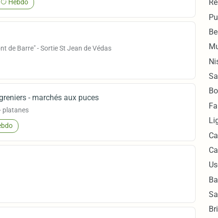
Re
Hebdo
Pu
Be
Mu
ont de Barre" - Sortie St Jean de Védas
Ni
Sa
Bo
-greniers - marchés aux puces
Fa
- platanes
Li
bdo
Ca
Ca
Us
Ba
Sa
Br