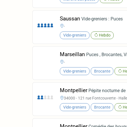
Saussan
Vide-greniers : Puces
-
Vide-greniers
Hebdo
Marseillan
Puces , Brocantes, V
-
Vide-greniers
Brocante
He
Montpellier
Pépite nocturne de l
34000 - 121 rue Fontcouverte - Hall
Vide-greniers
Brocante
He
Montpellier
Comédie des bouqu