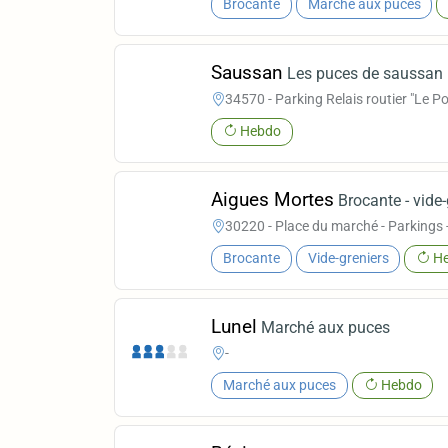
Brocante
Marché aux puces
Saussan
Les puces de saussan
34570 - Parking Relais routier "Le P
Hebdo
Aigues Mortes
Brocante - vide
30220 - Place du marché - Parkings 
Brocante
Vide-greniers
He
Lunel
Marché aux puces
-
Marché aux puces
Hebdo