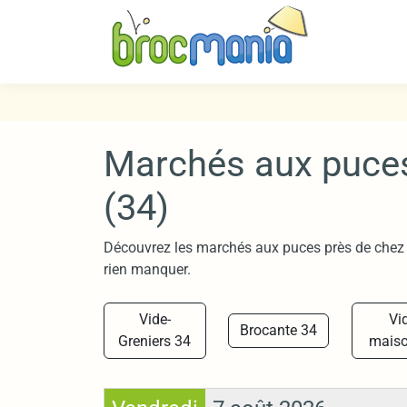
Marchés aux puces 
(34)
Découvrez les marchés aux puces près de chez v
rien manquer.
Vide-
Vi
Brocante 34
Greniers 34
maiso