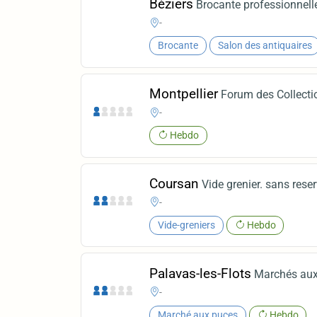
Béziers
Brocante professionnell
-
Brocante
Salon des antiquaires
Montpellier
Forum des Collecti
-
Hebdo
Coursan
Vide grenier. sans rese
-
Vide-greniers
Hebdo
Palavas-les-Flots
Marchés aux
-
Marché aux puces
Hebdo