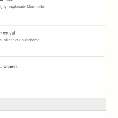
igny - esplanade Montpellier
r estival
 du village et Boulodrome
baraquiers