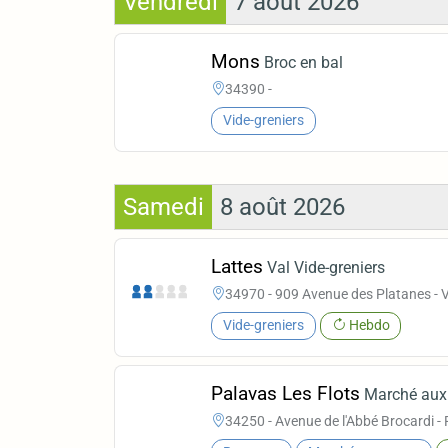
Vendredi
7 août 2026
Mons
Broc en bal
34390 -
Vide-greniers
Samedi
8 août 2026
Lattes
Val Vide-greniers
34970 - 909 Avenue des Platanes - V
Vide-greniers
Hebdo
Palavas Les Flots
Marché aux 
34250 - Avenue de l'Abbé Brocardi - 