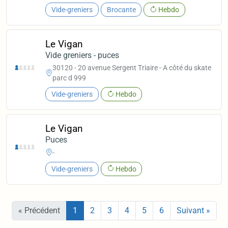
Vide-greniers
Brocante
Hebdo
Le Vigan
Vide greniers - puces
30120 - 20 avenue Sergent Triaire - A côté du skate
parc d 999
Vide-greniers
Hebdo
Le Vigan
Puces
-
Vide-greniers
Hebdo
« Précédent
1
2
3
4
5
6
Suivant »