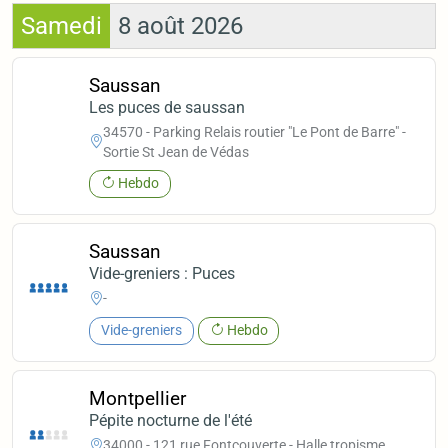
Samedi
8 août 2026
Saussan
Les puces de saussan
34570 - Parking Relais routier "Le Pont de Barre" -
Sortie St Jean de Védas
Hebdo
Saussan
Vide-greniers : Puces
-
Vide-greniers
Hebdo
Montpellier
Pépite nocturne de l'été
34000 - 121 rue Fontcouverte - Halle tropisme