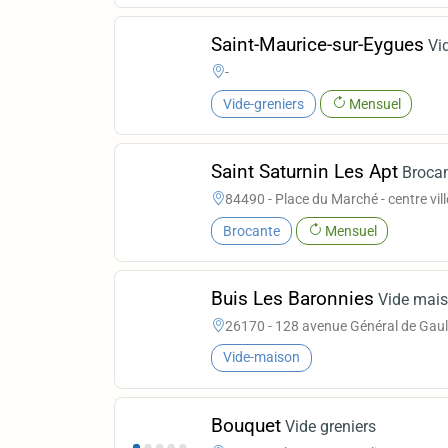
Saint-Maurice-sur-Eygues
Vi
-
Vide-greniers
Mensuel
Saint Saturnin Les Apt
Broca
84490 - Place du Marché - centre vill
Brocante
Mensuel
Buis Les Baronnies
Vide mai
26170 - 128 avenue Général de Gaul
Vide-maison
Bouquet
Vide greniers