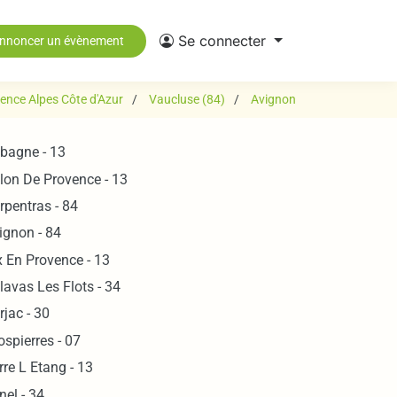
Se connecter
nnoncer un évènement
ence Alpes Côte d'Azur
Vaucluse (84)
Avignon
bagne - 13
lon De Provence - 13
rpentras - 84
ignon - 84
x En Provence - 13
lavas Les Flots - 34
rjac - 30
ospierres - 07
rre L Etang - 13
nel - 34