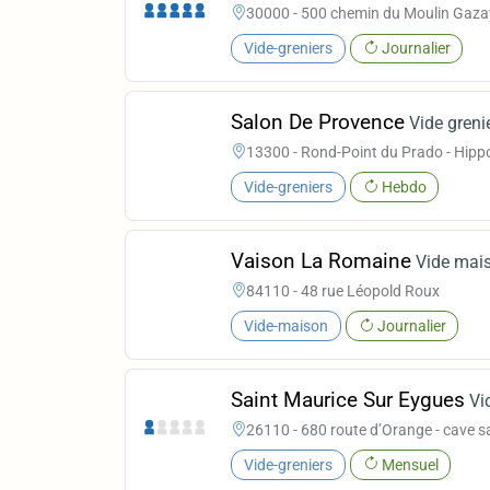
30000 - 500 chemin du Moulin Gaza
Vide-greniers
Journalier
Salon De Provence
Vide greni
13300 - Rond-Point du Prado - Hip
Vide-greniers
Hebdo
Vaison La Romaine
Vide mai
84110 - 48 rue Léopold Roux
Vide-maison
Journalier
Saint Maurice Sur Eygues
Vi
26110 - 680 route d’Orange - cave s
Vide-greniers
Mensuel