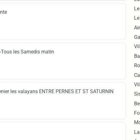
Le
nte
Le
Ai
Ga
Vi
-Tous les Samedis matin
Ba
Ro
Ca
Vi
renier les valayans ENTRE PERNES ET ST SATURNIN
Si
Be
Fo
Mo
La