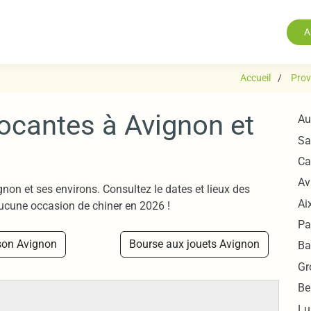
A
Accueil
Prov
rocantes à Avignon et
Au
Sa
Ca
Av
non et ses environs. Consultez le dates et lieux des
Ai
ucune occasion de chiner en 2026 !
Pa
son Avignon
Bourse aux jouets Avignon
Ba
Gr
Be
Lu