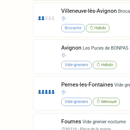
Villeneuve-lès-Avignon
Broca
-
Brocante
Hebdo
Avignon
Les Puces de BONPAS 
-
Vide-greniers
Hebdo
Pernes-les-Fontaines
Vide g
-
Vide-greniers
Mensuel
Fournes
Vide grenier nocturne
30210 - Place de la mairie