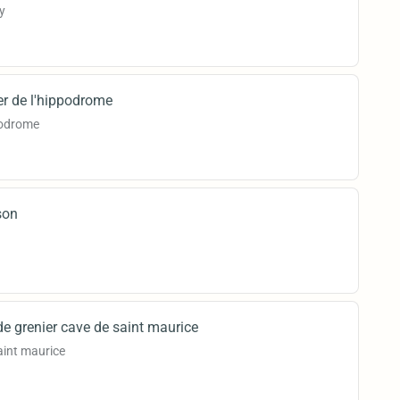
y
er de l'hippodrome
podrome
son
de grenier cave de saint maurice
aint maurice