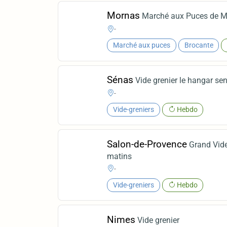
Mornas
Marché aux Puces de
-
Marché aux puces
Brocante
Sénas
Vide grenier le hangar se
-
Vide-greniers
Hebdo
Salon-de-Provence
Grand Vide
matins
-
Vide-greniers
Hebdo
Nimes
Vide grenier