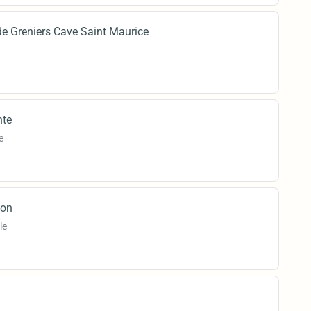
de Greniers Cave Saint Maurice
nte
e
son
le