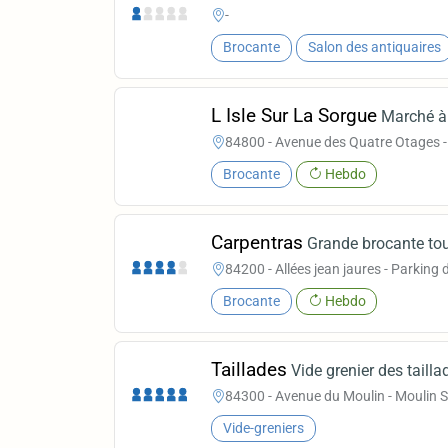
-
Brocante
Salon des antiquaires
L Isle Sur La Sorgue
Marché à
84800 - Avenue des Quatre Otages - 
Brocante
Hebdo
Carpentras
Grande brocante to
84200 - Allées jean jaures - Parking
Brocante
Hebdo
Taillades
Vide grenier des tailla
84300 - Avenue du Moulin - Moulin S
Vide-greniers