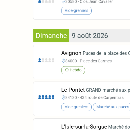
30580 - Clos Jean Cavalier
Vide-greniers
Dimanche
9 août 2026
Avignon
Puces de la place des
84000 - Place des Carmes
Hebdo
Le Pontet
GRAND marché aux p
84130 - 434 route de Carpentras
Vide-greniers
Marché aux puces
L'Isle-sur-la-Sorgue
Marché dom