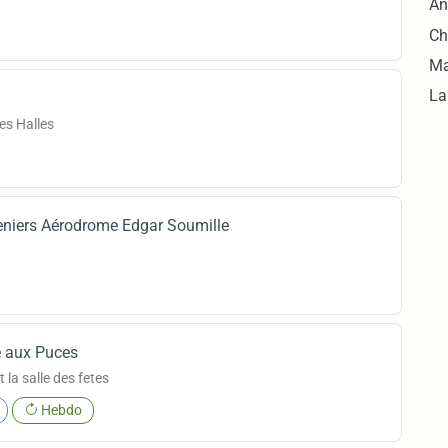
An
Ch
Ma
La
es Halles
eniers Aérodrome Edgar Soumille
 aux Puces
 la salle des fetes
Hebdo