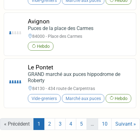
Vide-greniers
Marché aux puces
Hebdo
Avignon
Puces de la place des Carmes
84000 - Place des Carmes
Hebdo
Le Pontet
GRAND marché aux puces hippodrome de
Roberty
84130 - 434 route de Carpentras
Vide-greniers
Marché aux puces
Hebdo
« Précédent
1
2
3
4
5
…
10
Suivant »