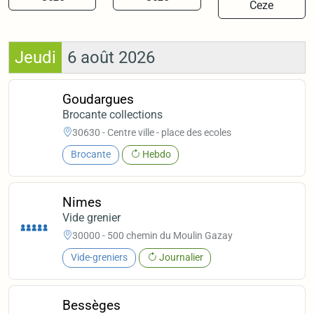
Ceze
Jeudi
6 août 2026
Goudargues
Brocante collections
30630 - Centre ville - place des ecoles
Brocante
Hebdo
Nimes
Vide grenier
30000 - 500 chemin du Moulin Gazay
Vide-greniers
Journalier
Bessèges