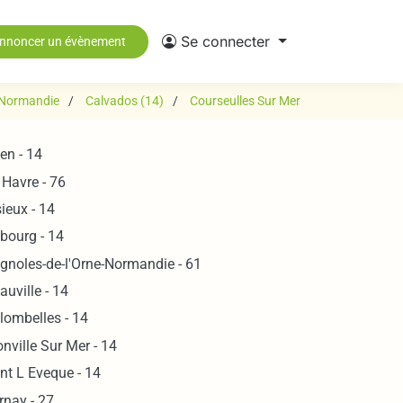
Se connecter
nnoncer un évènement
Normandie
Calvados (14)
Courseulles Sur Mer
en - 14
 Havre - 76
sieux - 14
bourg - 14
gnoles-de-l'Orne-Normandie - 61
auville - 14
lombelles - 14
onville Sur Mer - 14
nt L Eveque - 14
rnay - 27