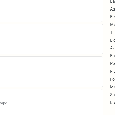
Ba
Ag
Be
Me
Ti
Li
Av
Ba
Po
Ri
Fo
Ma
Sa
Br
upape