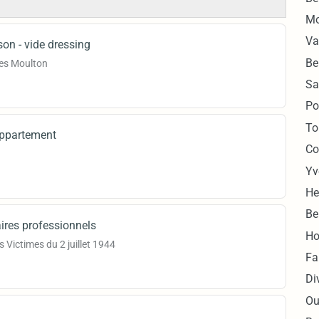
Mo
Va
on - vide dressing
Be
mes Moulton
Sa
Po
To
appartement
Co
Yv
He
Be
ires professionnels
Ho
es Victimes du 2 juillet 1944
Fa
Di
Ou