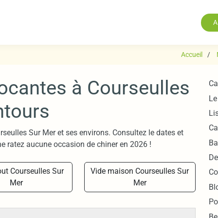
A
Accueil
rocantes à Courseulles
Ca
Le
ntours
Li
Ca
rseulles Sur Mer et ses environs. Consultez le dates et
Ba
e ratez aucune occasion de chiner en 2026 !
De
out Courseulles Sur
Vide maison Courseulles Sur
Co
Mer
Mer
Bl
Po
Be