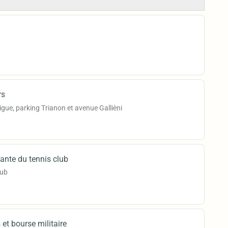
rs
digue, parking Trianon et avenue Gallièni
ante du tennis club
lub
 et bourse militaire