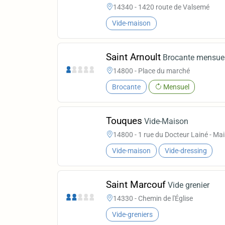
14340 - 1420 route de Valsemé
Vide-maison
Saint Arnoult
Brocante mensuel
14800 - Place du marché
Brocante
Mensuel
Touques
Vide-Maison
14800 - 1 rue du Docteur Lainé - Ma
Vide-maison
Vide-dressing
Saint Marcouf
Vide grenier
14330 - Chemin de l'Église
Vide-greniers