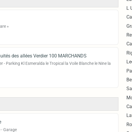
L 
Ca
Gr
are »
Re
Ca
Ri
quités des allées Verdier 100 MARCHANDS
Le
r - Parking Kl Esmeralda le Tropical la Voile Blanche le Nine la
Pa
Be
Sa
Mo
Ca
La
e
Ro
 - Garage