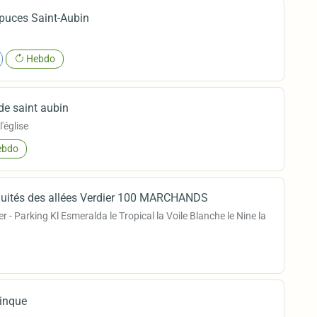
puces Saint-Aubin
Hebdo
de saint aubin
'église
bdo
quités des allées Verdier 100 MARCHANDS
r - Parking Kl Esmeralda le Tropical la Voile Blanche le Nine la
binque