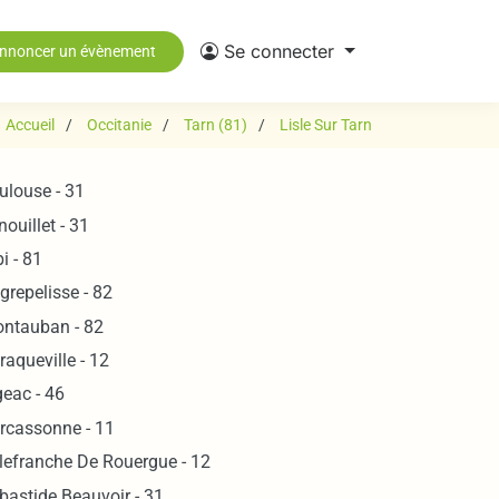
Se connecter
nnoncer un évènement
Accueil
Occitanie
Tarn (81)
Lisle Sur Tarn
ulouse - 31
nouillet - 31
bi - 81
grepelisse - 82
ntauban - 82
raqueville - 12
geac - 46
rcassonne - 11
llefranche De Rouergue - 12
bastide Beauvoir - 31