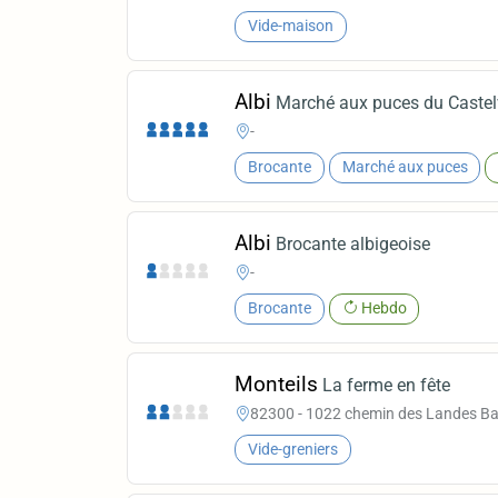
Vide-maison
Albi
Marché aux puces du Castel
-
Brocante
Marché aux puces
Albi
Brocante albigeoise
-
Brocante
Hebdo
Monteils
La ferme en fête
82300 - 1022 chemin des Landes Bas
Vide-greniers