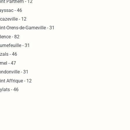
int Parthem - 12
ayssac - 46
cazeville - 12
int-Orens-de-Gameville - 31
lence - 82
urnefeuille - 31
zals - 46
mel - 47
ndonville - 31
int Affrique - 12
ylats - 46