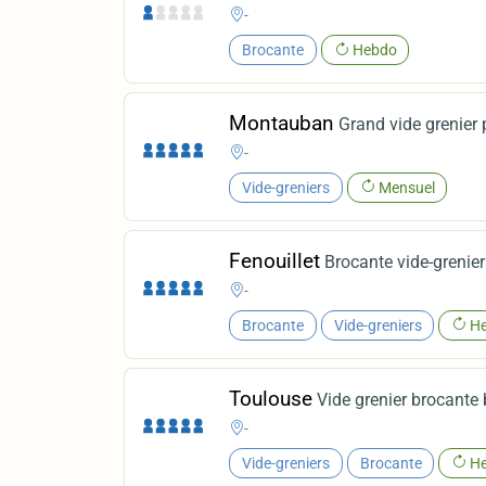
-
Brocante
Hebdo
Montauban
Grand vide grenier 
-
Vide-greniers
Mensuel
Fenouillet
Brocante vide-grenie
-
Brocante
Vide-greniers
He
Toulouse
Vide grenier brocante
-
Vide-greniers
Brocante
He