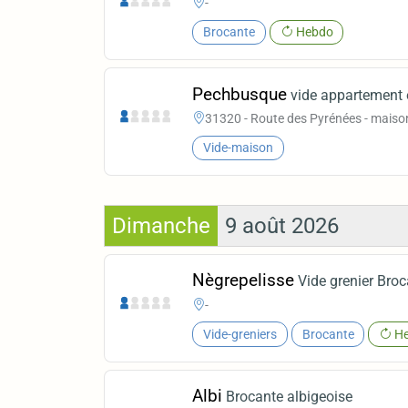
-
Brocante
Hebdo
Pechbusque
vide appartement 
31320 - Route des Pyrénées - maiso
Vide-maison
Dimanche
9 août 2026
Nègrepelisse
Vide grenier Bro
-
Vide-greniers
Brocante
He
Albi
Brocante albigeoise