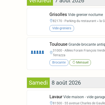
Vendredi
7 août 2026
Grisolles
Vide grenier nocturne
82170 - Parking du restaurant « la G
Vide-greniers
Toulouse
Grande brocante anti
31000 - Allées Forain François Verdie
Terrazza
Brocante
Mensuel
Samedi
8 août 2026
Lavaur
Vide maison - vide garag
81500 - 55 avenue Charles de Gaulle