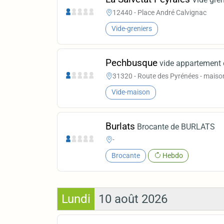
12440 - Place André Calvignac
Vide-greniers
Pechbusque
vide appartement 
31320 - Route des Pyrénées - maiso
Vide-maison
Burlats
Brocante de BURLATS
-
Brocante
Hebdo
Lundi
10 août 2026