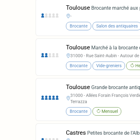
Toulouse
Brocante marché aux 
-
Brocante
Salon des antiquaires
Toulouse
Marché à la brocante 
31000 - Rue Saint-Aubin - Autour de l
Brocante
Vide-greniers
He
Toulouse
Grande brocante anti
31000 - Allées Forain François Verdie
Terrazza
Brocante
Mensuel
Castres
Petites brocante de l'Al