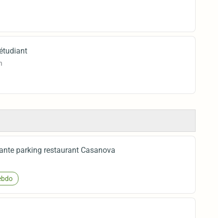
étudiant
n
cante parking restaurant Casanova
bdo