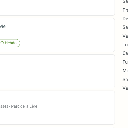
Sa
Pr
De
viel
Sa
Va
Hebdo
To
Ca
Fu
Mo
Sa
Va
ses - Parc de la Lère