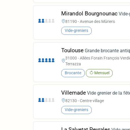
Mirandol Bourgnounac
Vide-
81190 - Avenue des Mûriers
Vide-greniers
Toulouse
Grande brocante anti
31000 - Allées Forain François Verdie
Terrazza
Brocante
Mensuel
Villemade
Vide grenier de la fêt
82130 - Centre village
Vide-greniers
La Salvetat Peyrales
Vide gren