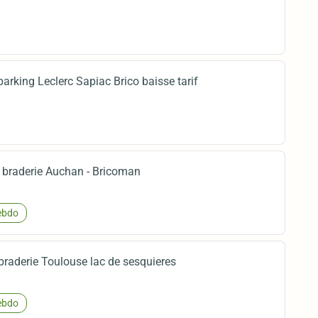
parking Leclerc Sapiac Brico baisse tarif
r braderie Auchan - Bricoman
bdo
 braderie Toulouse lac de sesquieres
bdo