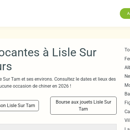
A
ocantes à Lisle Sur
To
Fe
urs
Al
Ne
e Sur Tarn et ses environs. Consultez le dates et lieux des
Mo
ucune occasion de chiner en 2026 !
Ba
Bourse aux jouets Lisle Sur
Fi
on Lisle Sur Tarn
Tarn
Ca
Vi
La