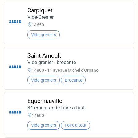
Carpiquet
Vide-Grenier
14650 -
Vide-greniers
Saint Arnoult
Vide grenier - brocante
14800 - 11 avenue Michel d'Ornano
Vide-greniers
Brocante
Equemauville
34 ème grande foire a tout
14600 -
Vide-greniers
Foire à tout