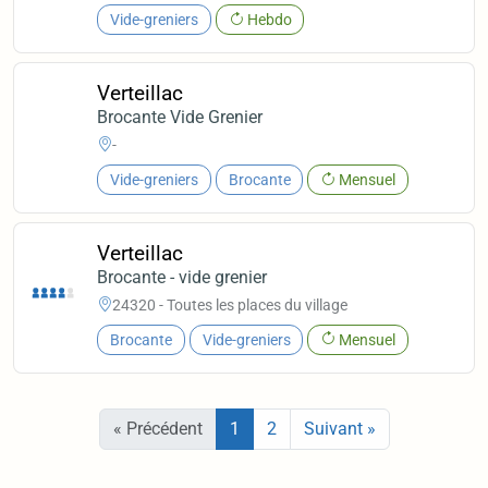
Vide-greniers
Hebdo
Verteillac
Brocante Vide Grenier
-
Vide-greniers
Brocante
Mensuel
Verteillac
Brocante - vide grenier
24320 - Toutes les places du village
Brocante
Vide-greniers
Mensuel
« Précédent
1
2
Suivant »