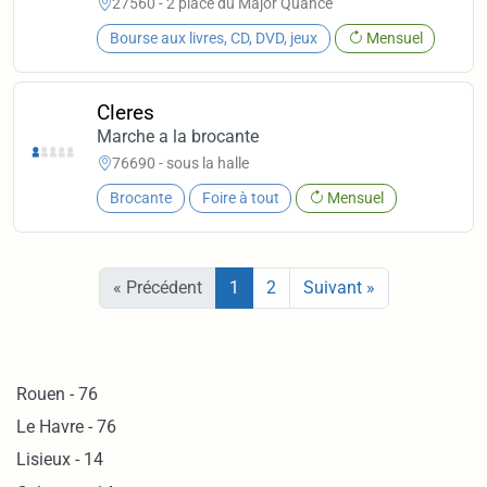
27560 - 2 place du Major Quance
Bourse aux livres, CD, DVD, jeux
Mensuel
Cleres
Marche a la brocante
76690 - sous la halle
Brocante
Foire à tout
Mensuel
« Précédent
1
2
Suivant »
Rouen - 76
Le Havre - 76
Lisieux - 14