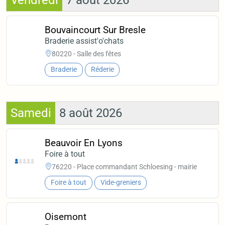
Vendredi
7 août 2026
Bouvaincourt Sur Bresle
Braderie assist'o'chats
80220 - Salle des fêtes
Braderie
Réderie
Samedi
8 août 2026
Beauvoir En Lyons
Foire à tout
76220 - Place commandant Schloesing - mairie
Foire à tout
Vide-greniers
Oisemont