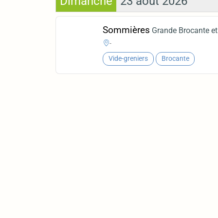
Dimanche
23 août 2026
Sommières
Grande Brocante et 
-
Vide-greniers
Brocante