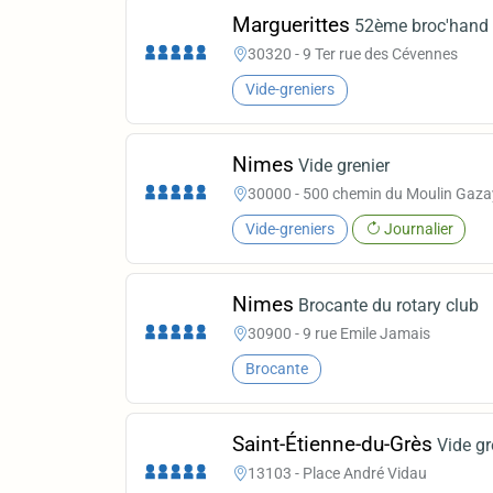
Marguerittes
52ème broc'hand 
30320 - 9 Ter rue des Cévennes
Vide-greniers
Nimes
Vide grenier
30000 - 500 chemin du Moulin Gaza
Vide-greniers
Journalier
Nimes
Brocante du rotary club
30900 - 9 rue Emile Jamais
Brocante
Saint-Étienne-du-Grès
Vide gr
13103 - Place André Vidau