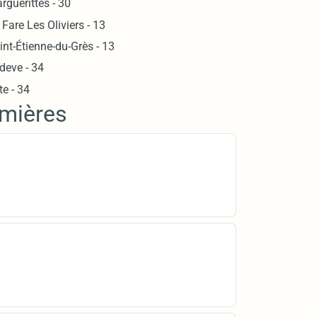
rguerittes - 30
 Fare Les Oliviers - 13
int-Étienne-du-Grès - 13
deve - 34
te - 34
mmières