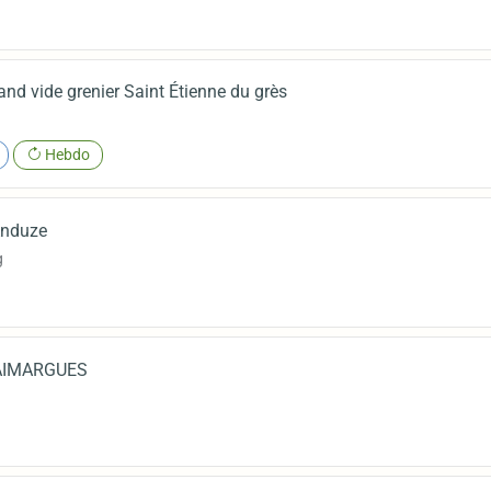
and vide grenier Saint Étienne du grès
Hebdo
Anduze
g
 AIMARGUES