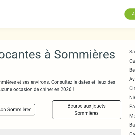
A
Brocantes à Sommières
Sa
Ca
Be
Av
mières et ses environs. Consultez le dates et lieux des
Cl
ucune occasion de chiner en 2026 !
Ni
Bourse aux jouets
Pa
son Sommières
Sommières
Mo
Ba
Gr