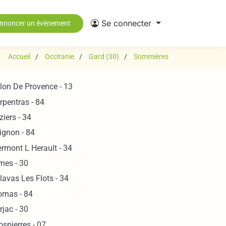
Se connecter
nnoncer un évènement
Accueil
Occitanie
Gard (30)
Sommières
lon De Provence - 13
rpentras - 84
ziers - 34
ignon - 84
ermont L Herault - 34
mes - 30
lavas Les Flots - 34
rnas - 84
rjac - 30
ospierres - 07