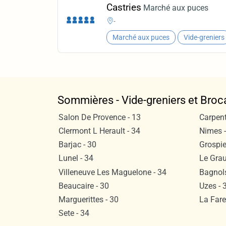
Castries
Marché aux puces
-
Marché aux puces
Vide-greniers
Sommières - Vide-greniers et Broc
Salon De Provence - 13
Carpent
Clermont L Herault - 34
Nimes -
Barjac - 30
Grospie
Lunel - 34
Le Grau
Villeneuve Les Maguelone - 34
Bagnols
Beaucaire - 30
Uzes - 
Marguerittes - 30
La Fare
Sete - 34