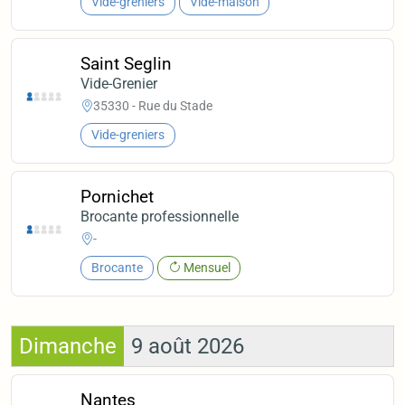
Vide-greniers
Vide-maison
Saint Seglin
Vide-Grenier
35330 - Rue du Stade
Vide-greniers
Pornichet
Brocante professionnelle
-
Brocante
Mensuel
Dimanche
9 août 2026
Nantes