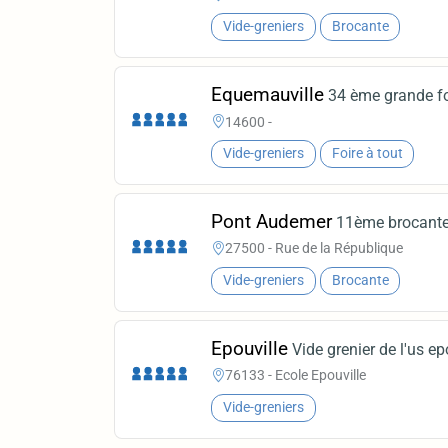
Vide-greniers
Brocante
Equemauville
34 ème grande fo
14600 -
Vide-greniers
Foire à tout
Pont Audemer
11ème brocante -
27500 - Rue de la République
Vide-greniers
Brocante
Epouville
Vide grenier de l'us ep
76133 - Ecole Epouville
Vide-greniers