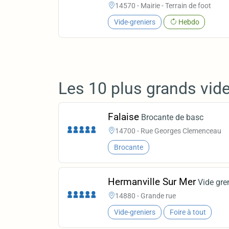
14570 - Mairie - Terrain de foot
Vide-greniers
Hebdo
Les 10 plus grands vid
Falaise
Brocante de basc
14700 - Rue Georges Clemenceau
Brocante
Hermanville Sur Mer
Vide gre
14880 - Grande rue
Vide-greniers
Foire à tout