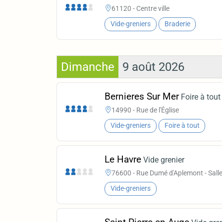
61120 - Centre ville
Vide-greniers
Braderie
Dimanche
9 août 2026
Bernieres Sur Mer
Foire à tout
14990 - Rue de l'Église
Vide-greniers
Foire à tout
Le Havre
Vide grenier
76600 - Rue Dumé d'Aplemont - Salle
Vide-greniers