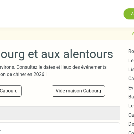
A
A
bourg et aux alentours
Ro
Le
nvirons. Consultez le dates et lieux des événements
Li
on de chiner en 2026 !
Ca
Ev
 Cabourg
Vide maison Cabourg
Ba
Le
Ca
De
r
Co