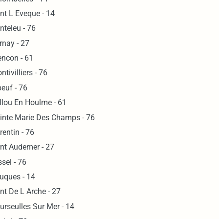
nt L Eveque - 14
nteleu - 76
rnay - 27
encon - 61
ntivilliers - 76
beuf - 76
llou En Houlme - 61
inte Marie Des Champs - 76
rentin - 76
nt Audemer - 27
ssel - 76
uques - 14
nt De L Arche - 27
urseulles Sur Mer - 14