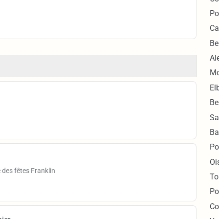
Po
Ca
Be
Al
Mo
El
Be
Sa
Ba
Po
Oi
 des fêtes Franklin
To
Po
Co