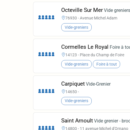
Octeville Sur Mer
Vide grenier
76930 - Avenue Michel Adam
Vide-greniers
Cormelles Le Royal
Foire à to
14123 - Place du Champ de Foire
Vide-greniers
Foire à tout
Carpiquet
Vide-Grenier
14650 -
Vide-greniers
Saint Arnoult
Vide grenier - bro
14800 - 11 avenue Michel d'Ornano