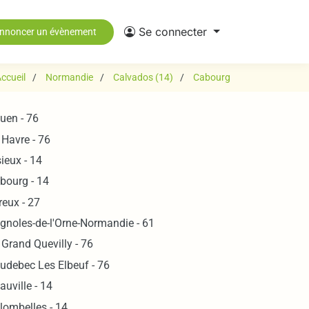
Se connecter
nnoncer un évènement
ccueil
Normandie
Calvados (14)
Cabourg
uen - 76
 Havre - 76
sieux - 14
bourg - 14
reux - 27
gnoles-de-l'Orne-Normandie - 61
 Grand Quevilly - 76
udebec Les Elbeuf - 76
auville - 14
lombelles - 14