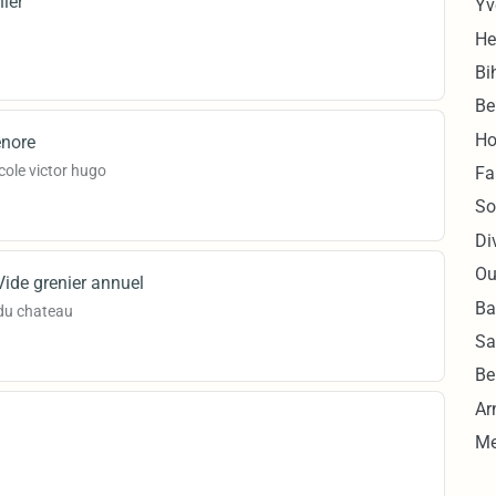
nier
Yv
He
Bi
Be
Ho
enore
cole victor hugo
Fa
So
Di
Ou
Vide grenier annuel
Ba
 du chateau
Sa
Be
Ar
Me