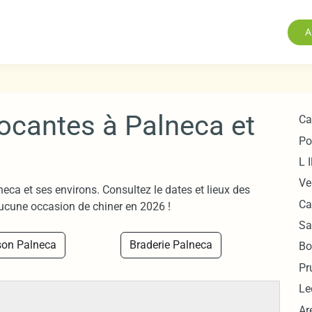
A
rocantes à Palneca et
Ca
Po
L 
Ve
eca et ses environs. Consultez le dates et lieux des
Ca
ucune occasion de chiner en 2026 !
Sa
son Palneca
Braderie Palneca
Bo
Pr
Le
Ar