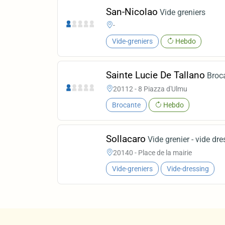
San-Nicolao
Vide greniers
-
Vide-greniers
Hebdo
Sainte Lucie De Tallano
Broc
20112 - 8 Piazza d'Ulmu
Brocante
Hebdo
Sollacaro
Vide grenier - vide dr
20140 - Place de la mairie
Vide-greniers
Vide-dressing