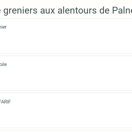
e greniers aux alentours de Pal
nier
oile
AFARIF