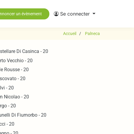
Se connecter
nnoncer un évènement
Accueil
Palneca
stellare Di Casinca - 20
rto Vecchio - 20
Ile Rousse - 20
scovato - 20
lvi - 20
n Nicolao - 20
rgo - 20
unelli Di Fiumorbo - 20
cci - 20
egno - 20