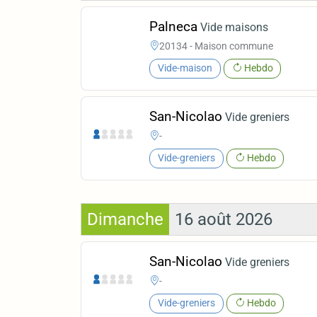
Palneca
Vide maisons
20134 - Maison commune
Vide-maison
Hebdo
San-Nicolao
Vide greniers
-
Vide-greniers
Hebdo
Dimanche
16 août 2026
San-Nicolao
Vide greniers
-
Vide-greniers
Hebdo