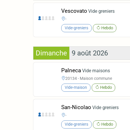
Vescovato
Vide greniers
-
Vide-greniers
Hebdo
Dimanche
9 août 2026
Palneca
Vide maisons
20134 - Maison commune
Vide-maison
Hebdo
San-Nicolao
Vide greniers
-
Vide-greniers
Hebdo