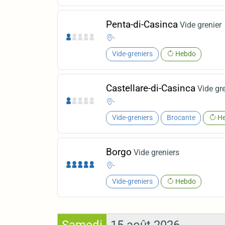
Penta-di-Casinca
Vide grenier
-
Vide-greniers
Hebdo
Castellare-di-Casinca
Vide gr
-
Vide-greniers
Brocante
He
Borgo
Vide greniers
-
Vide-greniers
Hebdo
Samedi
15 août 2026