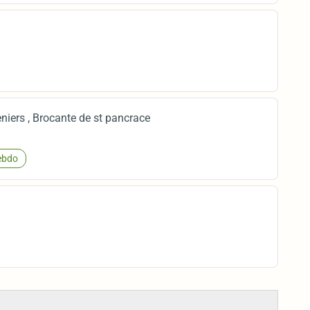
eniers , Brocante de st pancrace
bdo