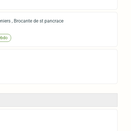
eniers , Brocante de st pancrace
bdo