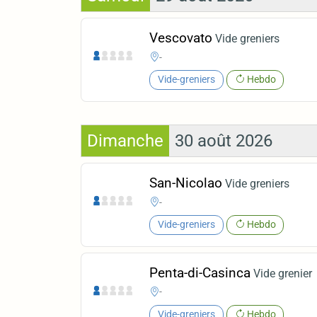
Vescovato
Vide greniers
-
Vide-greniers
Hebdo
Dimanche
30 août 2026
San-Nicolao
Vide greniers
-
Vide-greniers
Hebdo
Penta-di-Casinca
Vide grenier
-
Vide-greniers
Hebdo