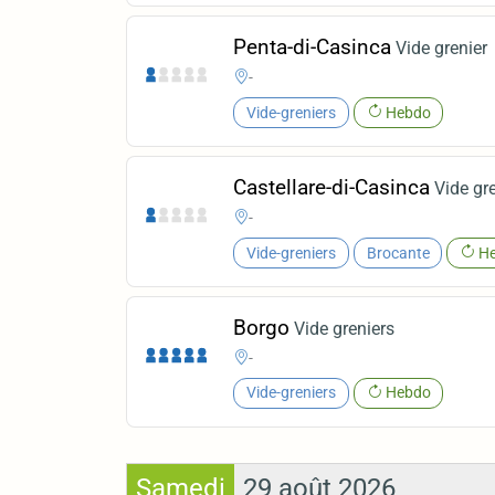
Penta-di-Casinca
Vide grenier
-
Vide-greniers
Hebdo
Castellare-di-Casinca
Vide gr
-
Vide-greniers
Brocante
He
Borgo
Vide greniers
-
Vide-greniers
Hebdo
Samedi
29 août 2026