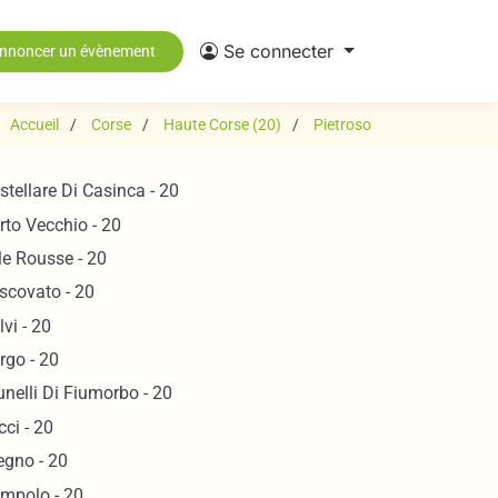
Se connecter
nnoncer un évènement
Accueil
Corse
Haute Corse (20)
Pietroso
stellare Di Casinca - 20
rto Vecchio - 20
Ile Rousse - 20
scovato - 20
lvi - 20
rgo - 20
unelli Di Fiumorbo - 20
cci - 20
egno - 20
mpolo - 20