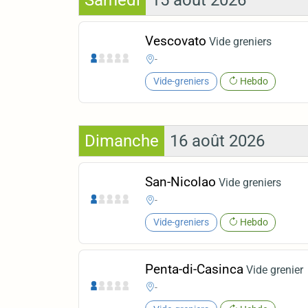
Vescovato
Vide greniers
-
Vide-greniers
Hebdo
Dimanche
16 août 2026
San-Nicolao
Vide greniers
-
Vide-greniers
Hebdo
Penta-di-Casinca
Vide grenier
-