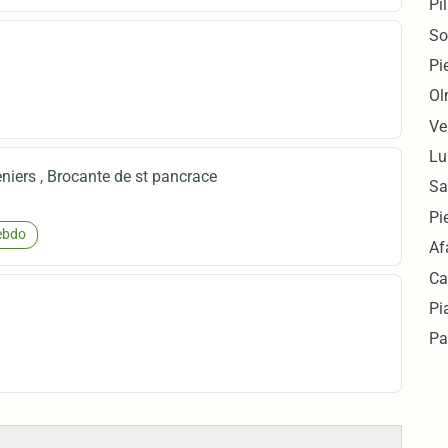
Pi
So
Pi
Ol
Ve
Lu
eniers , Brocante de st pancrace
Sa
Pi
bdo
Af
Ca
Pi
Pa