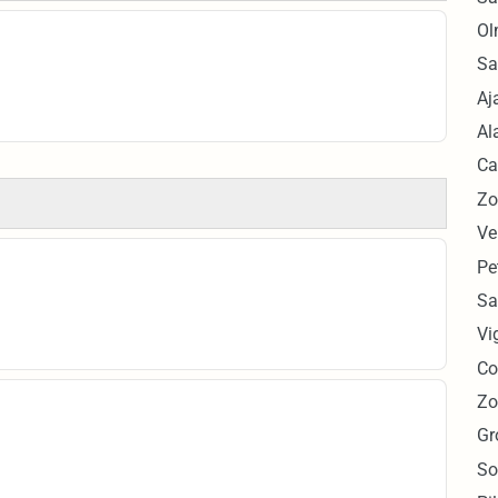
Ol
Sa
Aj
Al
Ca
Zo
Ve
Pe
Sa
Vi
Co
Zo
Gr
So