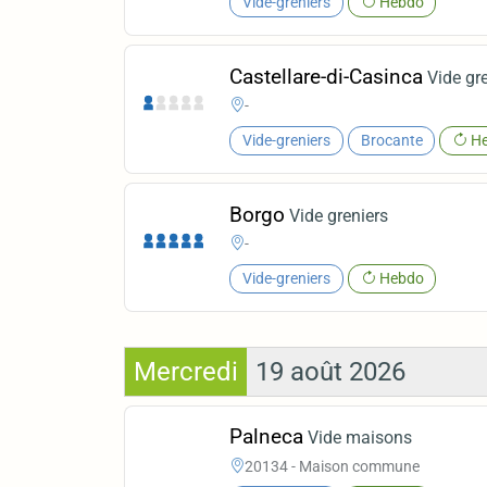
Vide-greniers
Hebdo
Castellare-di-Casinca
Vide gr
-
Vide-greniers
Brocante
He
Borgo
Vide greniers
-
Vide-greniers
Hebdo
Mercredi
19 août 2026
Palneca
Vide maisons
20134 - Maison commune