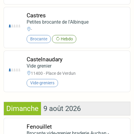
Castres
Petites brocante de l'Albinque
-
Brocante
Hebdo
Castelnaudary
Vide grenier
11400 - Place de Verdun
Vide-greniers
Dimanche
9 août 2026
Fenouillet
Brocante vide-grenier braderie Auchan -