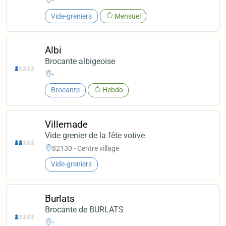
Vide-greniers
Mensuel
Albi
Brocante albigeoise
-
Brocante
Hebdo
Villemade
Vide grenier de la fête votive
82130 - Centre village
Vide-greniers
Burlats
Brocante de BURLATS
-