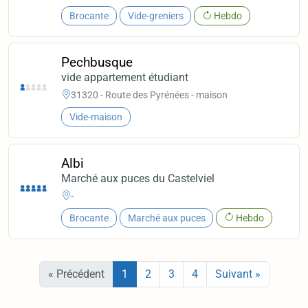
Brocante
Vide-greniers
Hebdo
Pechbusque
vide appartement étudiant
31320 - Route des Pyrénées - maison
Vide-maison
Albi
Marché aux puces du Castelviel
-
Brocante
Marché aux puces
Hebdo
« Précédent
1
2
3
4
Suivant »