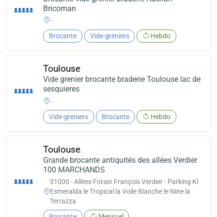
Bricoman
-
Brocante
Vide-greniers
Hebdo
Toulouse
Vide grenier brocante braderie Toulouse lac de
sesquieres
-
Vide-greniers
Brocante
Hebdo
Toulouse
Grande brocante antiquités des allées Verdier
100 MARCHANDS
31000 - Allées Forain François Verdier - Parking Kl
Esmeralda le Tropical la Voile Blanche le Nine la
Terrazza
Brocante
Mensuel