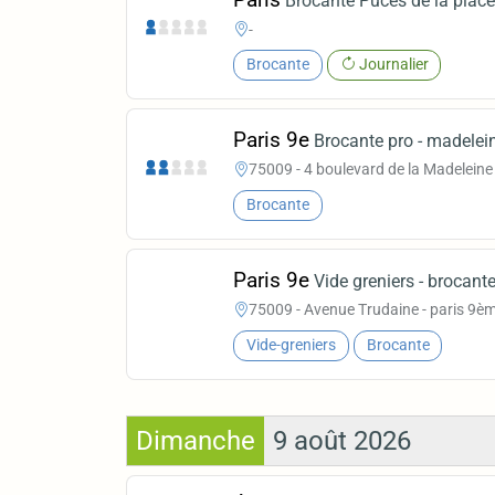
Brocante Puces de la place 
-
Brocante
Journalier
Paris 9e
Brocante pro - madelei
75009 - 4 boulevard de la Madeleine
Brocante
Paris 9e
Vide greniers - brocant
75009 - Avenue Trudaine - paris 9è
Vide-greniers
Brocante
Dimanche
9 août 2026