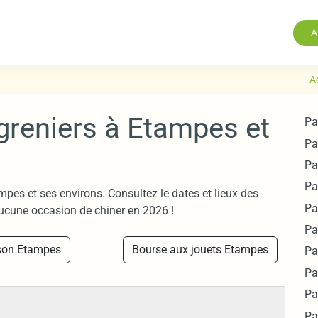
A
A
greniers à Etampes et
Pa
Pa
Pa
Pa
mpes et ses environs. Consultez le dates et lieux des
Pa
ucune occasion de chiner en 2026 !
Pa
son Etampes
Bourse aux jouets Etampes
Pa
Pa
Pa
Pa