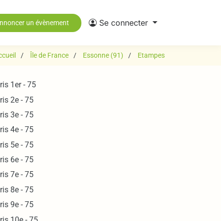
Se connecter
nnoncer un évènement
ccueil
Île de France
Essonne (91)
Etampes
ris 1er - 75
ris 2e - 75
ris 3e - 75
ris 4e - 75
ris 5e - 75
ris 6e - 75
ris 7e - 75
ris 8e - 75
ris 9e - 75
ris 10e - 75