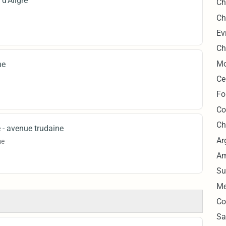
d'Aligre
Ch
Ch
Ev
Ch
Mo
ne
Ce
Fo
Co
Ch
e - avenue trudaine
Ar
me
Am
Su
Me
Co
Sa