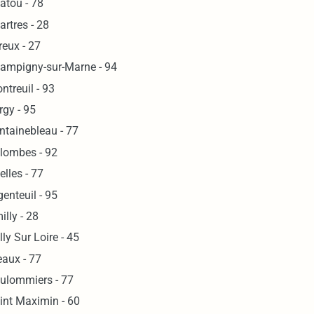
atou - 78
artres - 28
reux - 27
ampigny-sur-Marne - 94
ntreuil - 93
rgy - 95
ntainebleau - 77
lombes - 92
elles - 77
genteuil - 95
illy - 28
lly Sur Loire - 45
aux - 77
ulommiers - 77
int Maximin - 60