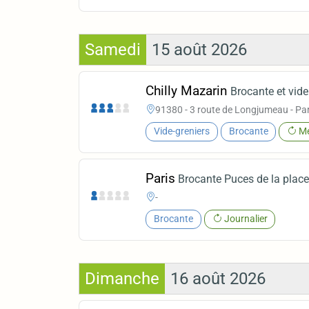
Samedi
15 août 2026
Chilly Mazarin
Brocante et vide
91380 - 3 route de Longjumeau - Pa
Vide-greniers
Brocante
Me
Paris
Brocante Puces de la place 
-
Brocante
Journalier
Dimanche
16 août 2026