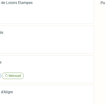
e de Loisirs Etampes
Po
és
e
Mensuel
d'Aligre