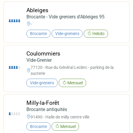
Ableiges
Brocante - Vide greniers d'Ableiges 95
-
Brocante
Vide-greniers
Hebdo
Coulommiers
Vide-Grenier
77120 - Rue du Général Leclerc - parking de la
sucrerie
Vide-greniers
Mensuel
Milly-la-Forêt
Brocante antiquités
91490 - Halle de milly centre ville
Brocante
Mensuel